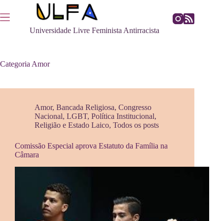
Pular
para
o
Universidade Livre Feminista Antirracista
conteúdo
Categoria
Amor
Amor
,
Bancada Religiosa
,
Congresso
Nacional
,
LGBT
,
Política Institucional
,
Religião e Estado Laico
,
Todos os posts
Comissão Especial aprova Estatuto da Família na
Câmara