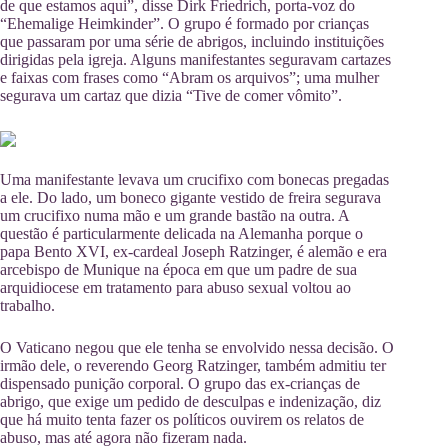
de que estamos aqui”, disse Dirk Friedrich, porta-voz do
“Ehemalige Heimkinder”. O grupo é formado por crianças
que passaram por uma série de abrigos, incluindo instituições
dirigidas pela igreja. Alguns manifestantes seguravam cartazes
e faixas com frases como “Abram os arquivos”; uma mulher
segurava um cartaz que dizia “Tive de comer vômito”.
Uma manifestante levava um crucifixo com bonecas pregadas
a ele. Do lado, um boneco gigante vestido de freira segurava
um crucifixo numa mão e um grande bastão na outra. A
questão é particularmente delicada na Alemanha porque o
papa Bento XVI, ex-cardeal Joseph Ratzinger, é alemão e era
arcebispo de Munique na época em que um padre de sua
arquidiocese em tratamento para abuso sexual voltou ao
trabalho.
O Vaticano negou que ele tenha se envolvido nessa decisão. O
irmão dele, o reverendo Georg Ratzinger, também admitiu ter
dispensado punição corporal. O grupo das ex-crianças de
abrigo, que exige um pedido de desculpas e indenização, diz
que há muito tenta fazer os políticos ouvirem os relatos de
abuso, mas até agora não fizeram nada.