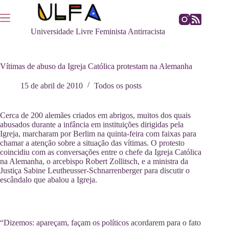
Pular
para
o
Universidade Livre Feminista Antirracista
conteúdo
Vítimas de abuso da Igreja Católica protestam na Alemanha
15 de abril de 2010
Todos os posts
C
erca de 200 alemães criados em abrigos, muitos dos quais
abusados durante a infância em instituições dirigidas pela
Igreja, marcharam por Berlim na quinta-feira com faixas para
chamar a atenção sobre a situação das vítimas. O protesto
coincidiu com as conversações entre o chefe da Igreja Católica
na Alemanha, o arcebispo Robert Zollitsch, e a ministra da
Justiça Sabine Leutheusser-Schnarrenberger para discutir o
escândalo que abalou a Igreja.
“Dizemos: apareçam, façam os políticos acordarem para o fato