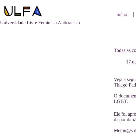
Pular
para
o
Início
conteúdo
Universidade Livre Feminista Antirracista
Todas as co
17 d
Veja a segu
Thiago Pad
O document
LGBT.
Ele foi apr
disponibili
Menin@s do