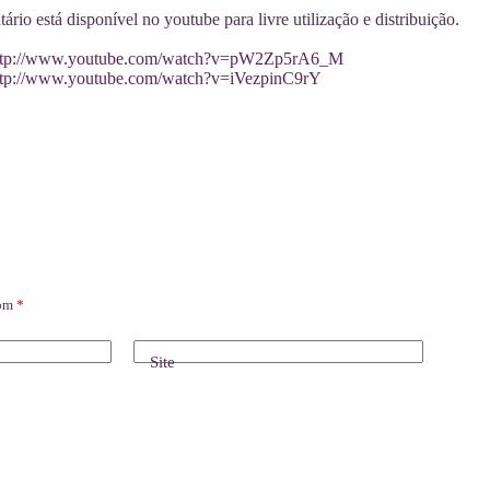
rio está disponível no youtube para livre utilização e distribuição.
ttp://www.youtube.com/watch?v=pW2Zp5rA6_M
ttp://www.youtube.com/watch?v=iVezpinC9rY
com
*
Site