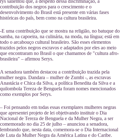
rys salientou que, a despeito dessa discriminação, a
contribuição dos negros para o crescimento e o
desenvolvimento do Brasil está presente em várias fases
históricas do país, bem como na cultura brasileira.
-E uma contribuição que se mostra na religião, no batuque do
samba, na capoeira, na culinária, na moda, na língua; está em
todo o arcabouço cultural brasileiro. São esses elementos
trazidos pelos negros escravos e adaptados por eles ao meio
que encontraram no Brasil o que chamamos de "cultura afro-
brasileira" – afirmou Serys.
A senadora também destacou a contribuição trazida pela
mulher negra. Dandara – mulher de Zumbi -, as escravas
Anastácia e Chica da Silva, a política Benedita da Silva e a
quilombola Tereza de Benguela foram nomes mencionados
como exemplos por Serys.
– Foi pensando em todas essas exemplares mulheres negras
que apresentei projeto de lei objetivando instituir o Dia
Nacional de Tereza de Benguela e da Mulher Negra, a ser
comemorado no dia 25 de julho – anunciou a senadora,
lembrando que, nesta data, comemora-se o Dia Internacional
de Luta da Mulher Negra da América Latina e do Caribe.