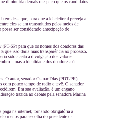
que diminuiria demais o espaço que os candidatos
em destaque, para que a lei eleitoral preveja a
entre eles sejam transmitidos pelos meios de
o possa ser considerado antecipação de
cy (PT-SP) para que os nomes dos doadores das
a que isso daria mais transparência ao processo.
ia sido aceita a divulgação dos valores
tembro – mas a identidade dos doadores só
tos. O autor, senador Osmar Dias (PDT-PR),
idos com pouco tempo de radio e tevê. O senador
ecidirem. Em sua avaliação, é um engano
onderação trazida ao debate pela senadora Marina
aga na internet; tornando obrigatória a
pelo menos para escolha do presidente da