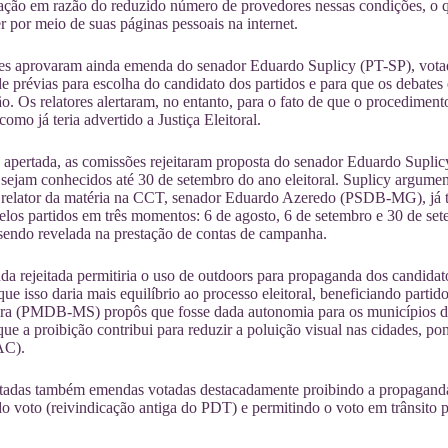
icação em razão do reduzido número de provedores nessas condições, o 
r por meio de suas páginas pessoais na internet.
s aprovaram ainda emenda do senador Eduardo Suplicy (PT-SP), votada 
de prévias para escolha do candidato dos partidos e para que os debates 
. Os relatores alertaram, no entanto, para o fato de que o procediment
omo já teria advertido a Justiça Eleitoral.
apertada, as comissões rejeitaram proposta do senador Eduardo Supli
ejam conhecidos até 30 de setembro do ano eleitoral. Suplicy argument
relator da matéria na CCT, senador Eduardo Azeredo (PSDB-MG), já ter
elos partidos em três momentos: 6 de agosto, 6 de setembro e 30 de se
sendo revelada na prestação de contas de campanha.
a rejeitada permitiria o uso de outdoors para propaganda dos candida
ue isso daria mais equilíbrio ao processo eleitoral, beneficiando part
eira (PMDB-MS) propôs que fosse dada autonomia para os municípios d
que a proibição contribui para reduzir a poluição visual nas cidades, p
AC).
tadas também emendas votadas destacadamente proibindo a propaganda p
o voto (reivindicação antiga do PDT) e permitindo o voto em trânsito 