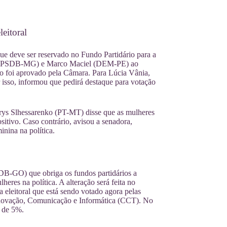
eitoral
e deve ser reservado no Fundo Partidário para a
edo (PSDB-MG) e Marco Maciel (DEM-PE) ao
mo foi aprovado pela Câmara. Para Lúcia Vânia,
r isso, informou que pedirá destaque para votação
erys Slhessarenko (PT-MT) disse que as mulheres
ositivo. Caso contrário, avisou a senadora,
inina na política.
-GO) que obriga os fundos partidários a
eres na política. A alteração será feita no
leitoral que está sendo votado agora pelas
 Inovação, Comunicação e Informática (CCT). No
a de 5%.