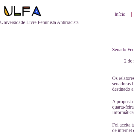
Pular
para
o
Início
conteúdo
Universidade Livre Feminista Antirracista
Senado Fede
2 de
Os relator
senadoras 
destinado a
A proposta 
quarta-feir
Informátic
Foi aceita
de internet