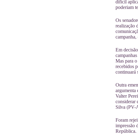
difícil apl
poderiam te
Os senadore
realização 
comunicação
campanha, c
Em decisão 
campanhas s
Mas para o 
recebidos p
continuará 
Outra emend
argumenta q
Valter Per
considerar 
Silva (PV-
Foram rejei
impressão d
República.