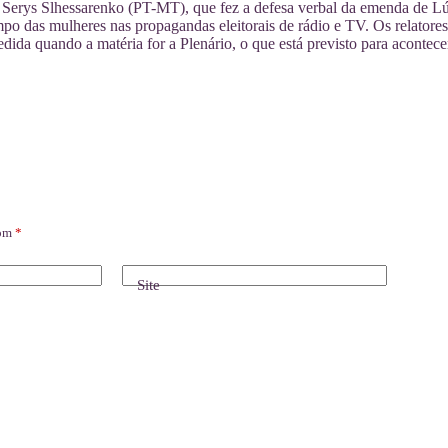
 Serys Slhessarenko (PT-MT), que fez a defesa verbal da emenda de Lú
empo das mulheres nas propagandas eleitorais de rádio e TV. Os relatores
edida quando a matéria for a Plenário, o que está previsto para acontece
com
*
Site