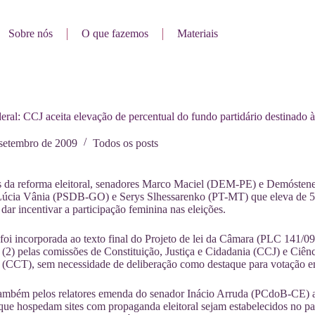
Sobre nós
O que fazemos
Materiais
ral: CCJ aceita elevação de percentual do fundo partidário destinado 
 setembro de 2009
Todos os posts
es da reforma eleitoral, senadores Marco Maciel (DEM-PE) e Demóste
Lúcia Vânia (PSDB-GO) e Serys Slhessarenko (PT-MT) que eleva de 5%
 dar incentivar a participação feminina nas eleições.
foi incorporada ao texto final do Projeto de lei da Câmara (PLC 141/09) 
a (2) pelas comissões de Constituição, Justiça e Cidadania (CCJ) e Ciê
a (CCT), sem necessidade de deliberação como destaque para votação 
 também pelos relatores emenda do senador Inácio Arruda (PCdoB-CE) 
 que hospedam sites com propaganda eleitoral sejam estabelecidos no pa