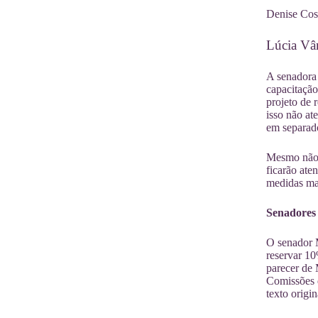
Denise Cos
Lúcia Vân
A senadora
capacitaçã
projeto de 
isso não at
em separado
Mesmo não d
ficarão ate
medidas mai
Senadores 
O senador 
reservar 10
parecer de
Comissões d
texto origi