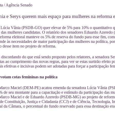
ta / Agência Senado
ia e Serys querem mais espaço para mulheres na reforma el
 Lúcia Vânia (PSDB-GO) quer elevar de 5% para 10% o quantitativo qu
o das mulheres candidatas. O relatório dos senadores Eduardo Azer
reforma eleitoral manteve os 5% de reserva do fundo para esse fim, co
ende às necessidades de maior participação das mulheres na política, po
 desse item no projeto de reforma.
iscordando do que está sendo proposto pelos relatores, a senadora S
ntas ao cumprimento das novas regras, para ver se estas surtirão efeito p
s efetivas e incisivas podem ser adotadas para forçar a participação fem
votam cotas femininas na política
Marco Maciel (DEM-PE) acatou emenda da senadora Lúcia Vânia (PSDB
% de seu montante para a capacitação e estímulo da participação das mulh
 Marco Maciel e de Eduardo Azeredo (PSDB-MG) ao projeto de reforma e
e Constituição, Justiça e Cidadania (CCJ) e de Ciência, Tecnologia,
nal da Câmara, o percentual do fundo reservado para essa destinação er