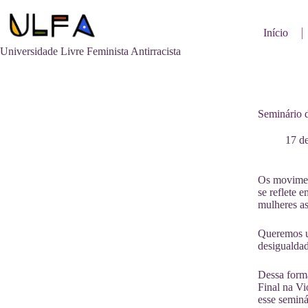
Pular
para
o
Início
conteúdo
Universidade Livre Feminista Antirracista
Seminário d
17 d
Os moviment
se reflete 
mulheres as
Queremos um
desigualdad
Dessa form
Final na Vi
esse seminá