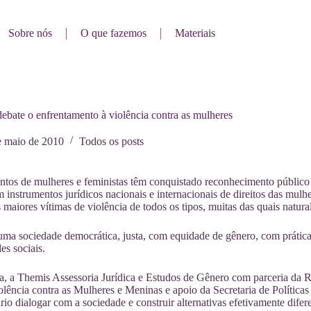
Sobre nós
O que fazemos
Materiais
ebate o enfrentamento à violência contra as mulheres
e maio de 2010
Todos os posts
os de mulheres e feministas têm conquistado reconhecimento público n
em instrumentos jurídicos nacionais e internacionais de direitos das mulhe
 maiores vítimas de violência de todos os tipos, muitas das quais natur
a sociedade democrática, justa, com equidade de gênero, com práticas
es sociais.
a, a Themis Assessoria Jurídica e Estudos de Gênero com parceria da
olência contra as Mulheres e Meninas e apoio da Secretaria de Polític
rio dialogar com a sociedade e construir alternativas efetivamente difere