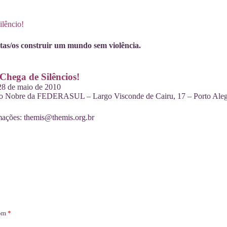
ilêncio!
as/os construir um mundo sem violência.
Chega de Silêncios!
 28 de maio de 2010
ão Nobre da FEDERASUL – Largo Visconde de Cairu, 17 – Porto Ale
mações:
themis@themis.org.br
com
*