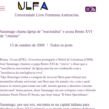
Pular
para
o
Universidade Livre Feminista Antirracista
conteúdo
Saramago chama Igreja de "reacionária" e acusa Bento XVI
de "cinismo"
15 de outubro de 2009
Todos os posts
Roma, 14 out (EFE).- O escritor português e Nobel de Literatura (1998)
José Saramago chamou o papa Bento XVI de "cínico" e disse que a
"insolência reacionária" da Igreja precisa ser combatida com a
"insolência da inteligência viva".
"Que Ratzinger tenha a coragem de invocar Deus para reforçar seu
neomedievalismo universal, um Deus que ele jamais viu, com o qual
nunca se sentou para tomar um café, mostra apenas o absoluto cinismo
intelectual" desta pessoa, disse Saramago em um colóquio com o filósofo
italiano Paolo Flores D’Arcais, que hoje lança "Il Fatto Quotidiano".
Saramago, por sua vez, encontra-se na capital italiana para
divulgar o livro "O Caderno" e se reunir com amigos italianos,