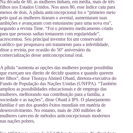
Na década de 60, as mulheres tinham, em média, mais de três
filhos nos Estados Unidos. Nos anos 80, esse índice caiu para
menos de dois. A pílula anticoncepcional foi o “primeiro meio
pelo qual as mulheres tiraram o avental, aumentaram suas
ambições e avançaram com entusiasmo para uma nova era”,
segundo a revista Time. “Foi o primeiro medicamento criado
para que pessoas sadias tomassem com regularidade”,
acrescentou. Seu principal inventor foi um conservador
católico que pesquisava um tratamento para a infertilidade,
disse a revista, por ocasião do 50° aniversário da
comercialização desse anticoncepcional oral.
A pílula “aumenta as opções das mulheres porque possibilita
que exerçam seu direito de decidir quantos e quando querem
ter filhos”, disse Thoraya Ahmed Obaid, diretora-executiva do
Fundo de População das Nações Unidas (UNFPA). “Também
ampliou as possibilidades educacionais e de emprego das
mulheres, melhorando sua contribuição para a família, a
sociedade e as nações”, disse Obaid à IPS. O planejamento
familiar é um dos grandes êxitos mundiais em matéria de
desenvolvimento. No entanto, mais de 200 milhões de
mulheres carecem de métodos anticoncepcionais modernos
nas nações pobres.