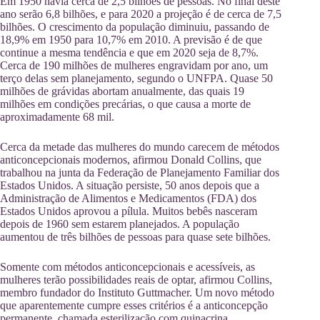
Em 1950 havia cerca de 2,5 bilhões de pessoas. No final deste
ano serão 6,8 bilhões, e para 2020 a projeção é de cerca de 7,5
bilhões. O crescimento da população diminuiu, passando de
18,9% em 1950 para 10,7% em 2010. A previsão é de que
continue a mesma tendência e que em 2020 seja de 8,7%.
Cerca de 190 milhões de mulheres engravidam por ano, um
terço delas sem planejamento, segundo o UNFPA. Quase 50
milhões de grávidas abortam anualmente, das quais 19
milhões em condições precárias, o que causa a morte de
aproximadamente 68 mil.
Cerca da metade das mulheres do mundo carecem de métodos
anticoncepcionais modernos, afirmou Donald Collins, que
trabalhou na junta da Federação de Planejamento Familiar dos
Estados Unidos. A situação persiste, 50 anos depois que a
Administração de Alimentos e Medicamentos (FDA) dos
Estados Unidos aprovou a pílula. Muitos bebês nasceram
depois de 1960 sem estarem planejados. A população
aumentou de três bilhões de pessoas para quase sete bilhões.
Somente com métodos anticoncepcionais e acessíveis, as
mulheres terão possibilidades reais de optar, afirmou Collins,
membro fundador do Instituto Guttmacher. Um novo método
que aparentemente cumpre esses critérios é a anticoncepção
permanente, chamada esterilização com quinacrina,