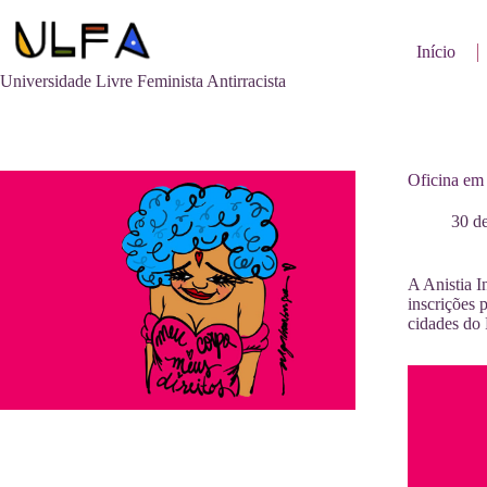
Pular
para
o
Início
conteúdo
Universidade Livre Feminista Antirracista
Oficina em 
30 d
A Anistia I
inscrições 
cidades do 