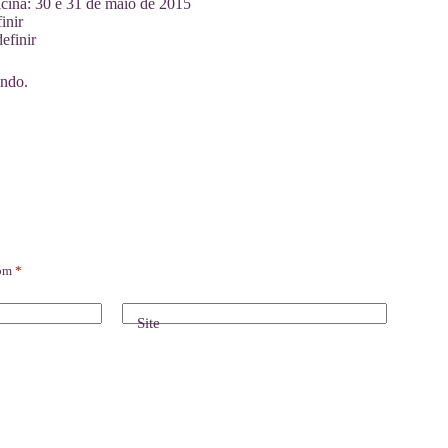
cina: 30 e 31 de maio de 2015
inir
efinir
endo.
com
*
Site