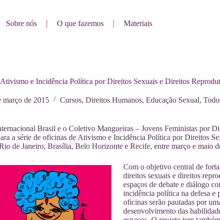
Sobre nós
O que fazemos
Materiais
Ativismo e Incidência Política por Direitos Sexuais e Direitos Reprodu
e março de 2015
Cursos
,
Direitos Humanos
,
Educação Sexual
,
Todos
nternacional Brasil e o Coletivo Mangueiras – Jovens Feministas por Di
para a série de oficinas de Ativismo e Incidência Política por Direitos S
Rio de Janeiro, Brasília, Belo Horizonte e Recife, entre março e maio 
Com o objetivo central de fort
direitos sexuais e direitos repr
espaços de debate e diálogo co
incidência política na defesa e
oficinas serão pautadas por um
desenvolvimento das habilidades
espaços. O projeto tem também