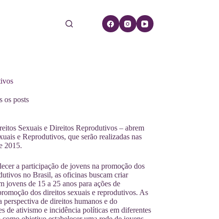
tivos
 os posts
reitos Sexuais e Direitos Reprodutivos – abrem
exuais e Reprodutivos, que serão realizadas nas
de 2015.
alecer a participação de jovens na promoção dos
odutivos no Brasil, as oficinas buscam criar
m jovens de 15 a 25 anos para ações de
 promoção dos direitos sexuais e reprodutivos. As
a perspectiva de direitos humanos e do
 de ativismo e incidência políticas em diferentes
 como objetivo estabelecer uma rede de jovens