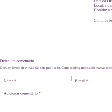
Data da Ofi
Local: a def
Horário: a d
Continue l
Deixe um comentário
O seu endereço de e-mail não será publicado.
Campos obrigatórios são marcados 
Nome
*
E-mail
*
Adicionar comentário
*