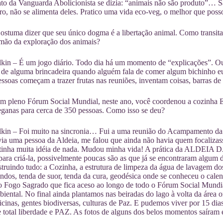
to da Vanguarda Abolicionista se dizia: “animais não são produto”… 
aro, não se alimenta deles. Pratico uma vida eco-veg, o melhor que pos
uma dizer que seu único dogma é a libertação animal. Como transitar e
mão da exploração dos animais?
lkin – É um jogo diário. Todo dia há um momento de “explicações”. O
 de alguma brincadeira quando alguém fala de comer algum bichinho eu
ssoas começam a trazer frutas nas reuniões, inventam coisas, barras d
pleno Fórum Social Mundial, neste ano, você coordenou a cozinha E
eganas para cerca de 350 pessoas. Como isso se deu?
lkin – Foi muito na sincronia… Fui a uma reunião do Acampamento da 
ia uma pessoa da Aldeia, me falou que ainda não havia quem focalizass
tinha muita idéia de nada. Mudou minha vida! A prática da ALDEIA D
ara criá-la, possivelmente poucas são as que já se encontraram algum di
ruindo tudo: a Cozinha, a estrutura de limpeza da água de lavagem dos
indos, tenda de suor, tenda da cura, geodésica onde se conheceu o cale
o Fogo Sagrado que fica aceso ao longo de todo o Fórum Social Mun
iental. No final ainda plantamos nas beiradas do lago à volta da áre
cinas, gentes biodiversas, culturas de Paz. E pudemos viver por 15 d
e total liberdade e PAZ. As fotos de alguns dos belos momentos saíra