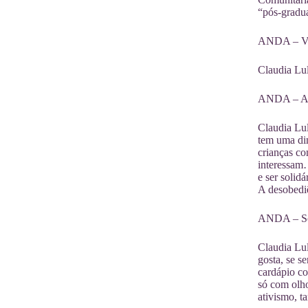
“pós-gradua
ANDA – Voc
Claudia Lul
ANDA – A de
Claudia Lul
tem uma din
crianças co
interessam…
e ser solid
A desobediê
ANDA – Soc
Claudia Lul
gosta, se s
cardápio co
só com olho
ativismo, 