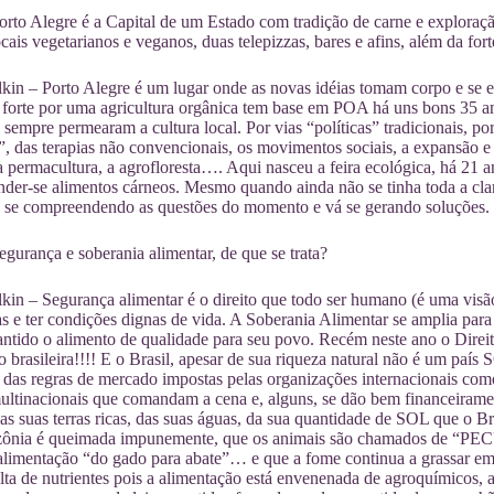
to Alegre é a Capital de um Estado com tradição de carne e exploraç
cais vegetarianos e veganos, duas telepizzas, bares e afins, além da for
kin – Porto Alegre é um lugar onde as novas idéias tomam corpo e se 
orte por uma agricultura orgânica tem base em POA há uns bons 35 ano
 sempre permearam a cultura local. Por vias “políticas” tradicionais, por
s”, das terapias não convencionais, os movimentos sociais, a expansão
a permacultura, a agrofloresta…. Aqui nasceu a feira ecológica, há 21 a
nder-se alimentos cárneos. Mesmo quando ainda não se tinha toda a clar
á se compreendendo as questões do momento e vá se gerando soluções.
rança e soberania alimentar, de que se trata?
kin – Segurança alimentar é o direito que todo ser humano (é uma visã
as e ter condições dignas de vida. A Soberania Alimentar se amplia para o
antido o alimento de qualidade para seu povo. Recém neste ano o Dir
ão brasileira!!!! E o Brasil, apesar de sua riqueza natural não 
 das regras de mercado impostas pelas organizações internacionais co
ltinacionais que comandam a cena e, alguns, se dão bem financeiramen
 das suas terras ricas, das suas águas, da sua quantidade de SOL que o B
ônia é queimada impunemente, que os animais são chamados de “PECU
 alimentação “do gado para abate”… e que a fome continua a grass
alta de nutrientes pois a alimentação está envenenada de agroquímicos,