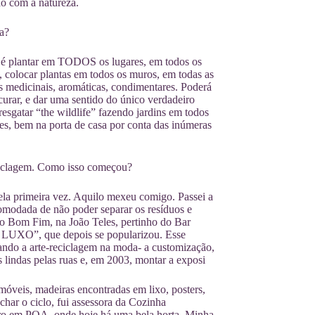
o com a natureza.
a?
 é plantar em TODOS os lugares, em todos os
s, colocar plantas em todos os muros, em todas as
tas medicinais, aromáticas, condimentares. Poderá
 curar, e dar uma sentido do único verdadeiro
sgatar “the wildlife” fazendo jardins em todos
s, bem na porta de casa por conta das inúmeras
ciclagem. Como isso começou?
a primeira vez. Aquilo mexeu comigo. Passei a
omodada de não poder separar os resíduos e
ro Bom Fim, na João Teles, pertinho do Bar
 LUXO”, que depois se popularizou. Esse
ando a arte-reciclagem na moda- a customização,
 lindas pelas ruas e, em 2003, montar a exposi
óveis, madeiras encontradas em lixo, posters,
char o ciclo, fui assessora da Cozinha
o em POA, onde hoje há uma bela horta. Minha