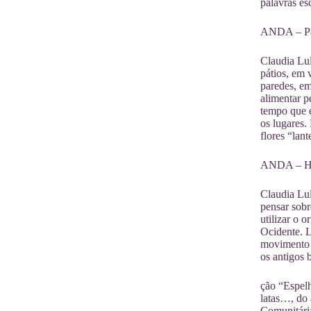
palavras es
ANDA – Pai
Claudia Lu
pátios, em 
paredes, em
alimentar p
tempo que é
os lugares.
flores “lan
ANDA – Há 
Claudia Lu
pensar sobr
utilizar o 
Ocidente. 
movimento i
os antigos 
ção “Espelh
latas…, do 
Comunitári