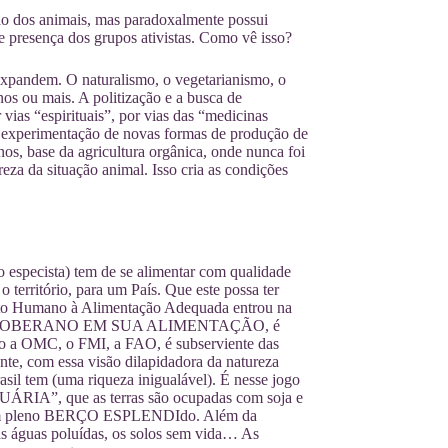
ão dos animais, mas paradoxalmente possui
te presença dos grupos ativistas. Como vê isso?
expandem. O naturalismo, o vegetarianismo, o
s ou mais. A politização e a busca de
 vias “espirituais”, por vias das “medicinas
 e experimentação de novas formas de produção de
nos, base da agricultura orgânica, onde nunca foi
eza da situação animal. Isso cria as condições
o especista) tem de se alimentar com qualidade
 território, para um País. Que este possa ter
eito Humano à Alimentação Adequada entrou na
é um país SOBERANO EM SUA ALIMENTAÇÃO, é
mo a OMC, o FMI, a FAO, é subserviente das
te, com essa visão dilapidadora da natureza
rasil tem (uma riqueza inigualável). É nesse jogo
ÁRIA”, que as terras são ocupadas com soja e
ar em pleno BERÇO ESPLENDIdo. Além da
 as águas poluídas, os solos sem vida… As