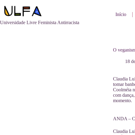
Pular
para
o
Início
conteúdo
Universidade Livre Feminista Antirracista
O veganism
18 de
Claudia Lul
tomar banho
Coolméia no
com dança, 
momento.
ANDA – Cla
Claudia Lul