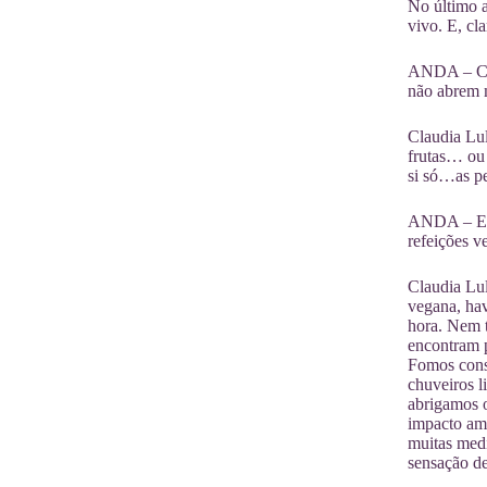
No último a
vivo. E, cl
ANDA – Cost
não abrem 
Claudia Lu
frutas… ou
si só…as pe
ANDA – Em 
refeições v
Claudia Lu
vegana, hav
hora. Nem 
encontram p
Fomos const
chuveiros l
abrigamos 
impacto amb
muitas medi
sensação d