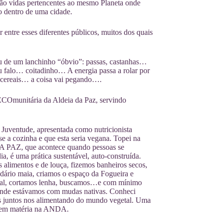
São vidas pertencentes ao mesmo Planeta onde
so dentro de uma cidade.
ntre esses diferentes públicos, muitos dos quais
u de um lanchinho “óbvio”: passas, castanhas…
 falo… coitadinho… A energia passa a rolar por
e cereais… a coisa vai pegando….
COmunitária da Aldeia da Paz, servindo
Juventude, apresentada como nutricionista
e a cozinha e que esta seria vegana. Topei na
A PAZ, que acontece quando pessoas se
a, é uma prática sustentável, auto-construída.
 alimentos e de louça, fizemos banheiros secos,
ndário maia, criamos o espaço da Fogueira e
dial, cortamos lenha, buscamos…e com mínimo
a onde estávamos com mudas nativas. Conheci
ias juntos nos alimentando do mundo vegetal. Uma
m em matéria na ANDA.