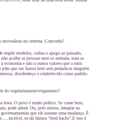
s necessárias no sistema. Concorda?
ade impõe modelos, cultua o apego ao passado,
ão acolhe as pessoas nem os animais, trata as
de à economia e não a outros valores que a mim
do jeito que me fazem bem sem prejudicar ninguém
natureza, desobedeço o estabelecido como padrão.
ir do vegetarianismo/veganismo?
sa hora. O povo é muito prático. Se come bem,
ais, pode aderir. Ou, pelo menos, integrar ao
ers governamentais que ele assume uma mudança. É
. incrível, só dá ótimos “feed backs”.E isso é