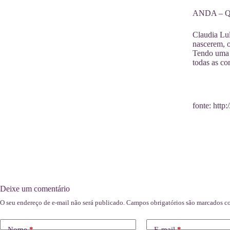
ANDA – Que
Claudia Lul
nascerem, o
Tendo uma 
todas as cor
fonte: http
Deixe um comentário
O seu endereço de e-mail não será publicado.
Campos obrigatórios são marcados 
Nome
*
E-mail
*