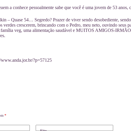
m a conhece pessoalmente sabe que você é uma jovem de 53 anos, co
kin – Quase 54… Segredo? Prazer de viver sendo desobediente, sendo a
s verdes crescerem, brincando com o Pedro, meu neto, ouvindo seus pap
família veg, uma alimentação saudável e MUITOS AMIGOS-IRMÃOS, de
es.
://www.anda.jor.br/?p=57125
com
*
Site