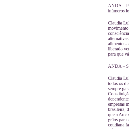
ANDA – Por
inúmeros lo
Claudia Lul
movimento f
consciência
alternativa
alimentos- 
liberado ve
para que v
ANDA – Segu
Claudia Lul
todos os di
sempre gar
Constituiç
dependente
empresas mu
brasileira,
que a Amaz
grãos para
cotidiana f