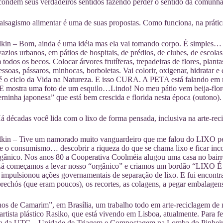
condem seus verdadeiros sentidos fazendo perder o sentido da comunhã
sagismo alimentar é uma de suas propostas. Como funciona, na prátic
lkin – Bom, ainda é uma idéia mas ela vai tomando corpo. É simples…
vazios urbanos, em pátios de hospitais, de prédios, de clubes, de escola
 todos os becos. Colocar árvores frutíferas, trepadeiras de flores, plan
essoas, pássaros, minhocas, borboletas. Vai colorir, oxigenar, hidratar e
 o ciclo da Vida na Natureza. E isso CURA. A PETA está falando em re
 E mostra uma foto de um esquilo…Lindo! No meu pátio vem beija-flore
terninha japonesa” que está bem crescida e florida nesta época (outono).
décadas você lida com o lixo de forma pensada, inclusiva na arte-re
lkin – Tive um namorado muito vanguardeiro que me falou do LIXO pel
e o consumismo… descobrir a riqueza do que se chama lixo e ficar inc
orgânico. Nos anos 80 a Cooperativa Coolméia alugou uma casa no bair
Lá começamos a levar nosso “orgânico” e criamos um bordão “LIXO É
mpulsionou ações governamentais de separação de lixo. E fui encontr
brechós (que eram poucos), os recortes, as colagens, a pegar embalagens
os de Camarim”, em Brasília, um trabalho todo em arte-reciclagem de m
artista plástico Rasiko, que está vivendo em Lisboa, atualmente. Para fe
a da UTC – Unidade de Triagem e Compostagem na Lomba do Pinheir