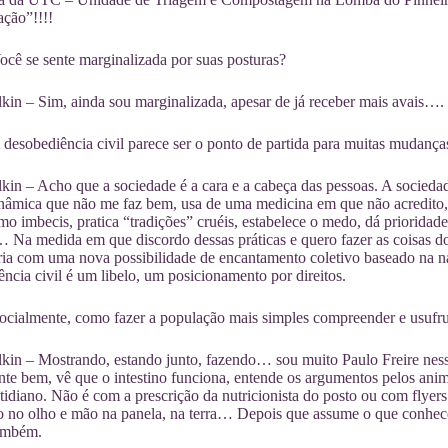
ção”!!!!
ê se sente marginalizada por suas posturas?
kin – Sim, ainda sou marginalizada, apesar de já receber mais avais….
sobediência civil parece ser o ponto de partida para muitas mudança
kin – Acho que a sociedade é a cara e a cabeça das pessoas. A socied
âmica que não me faz bem, usa de uma medicina em que não acredito, n
mo imbecis, pratica “tradições” cruéis, estabelece o medo, dá priorida
 Na medida em que discordo dessas práticas e quero fazer as coisas 
ária com uma nova possibilidade de encantamento coletivo baseado na 
ncia civil é um libelo, um posicionamento por direitos.
ialmente, como fazer a população mais simples compreender e usufru
kin – Mostrando, estando junto, fazendo… sou muito Paulo Freire nes
ente bem, vê que o intestino funciona, entende os argumentos pelos anim
tidiano. Não é com a prescrição da nutricionista do posto ou com fly
 no olho e mão na panela, na terra… Depois que assume o que conhece…
também.