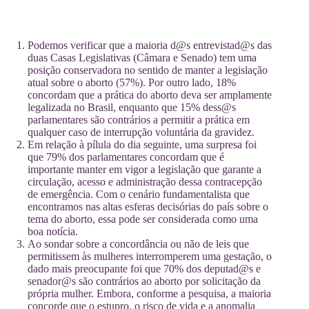
Podemos verificar que a maioria d@s entrevistad@s das
duas Casas Legislativas (Câmara e Senado) tem uma
posição conservadora no sentido de manter a legislação
atual sobre o aborto (57%). Por outro lado, 18%
concordam que a prática do aborto deva ser amplamente
legalizada no Brasil, enquanto que 15% dess@s
parlamentares são contrários a permitir a prática em
qualquer caso de interrupção voluntária da gravidez.
Em relação à pílula do dia seguinte, uma surpresa foi
que 79% dos parlamentares concordam que é
importante manter em vigor a legislação que garante a
circulação, acesso e administração dessa contracepção
de emergência. Com o cenário fundamentalista que
encontramos nas altas esferas decisórias do país sobre o
tema do aborto, essa pode ser considerada como uma
boa notícia.
Ao sondar sobre a concordância ou não de leis que
permitissem às mulheres interromperem uma gestação, o
dado mais preocupante foi que 70% dos deputad@s e
senador@s são contrários ao aborto por solicitação da
própria mulher. Embora, conforme a pesquisa, a maioria
concorde que o estupro, o risco de vida e a anomalia