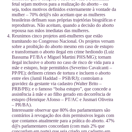
fetal sejam motivos para a realização do aborto – ou
seja, todos motivos definidos externamente à vontade da
mulher – 70% del@s não aceitam que as mulheres
brasileiras definam suas próprias trajetórias biográficas e
reprodutivas. Não aceitam, quando a decisão do aborto
repousa nas mãos imediatas das mulheres.
Reunimos cinco projetos anti-mulheres que estão
tramitando no Congresso Nacional. Os projetos versam
sobre a proibição do aborto mesmo em caso de estupro
e transformam o aborto ilegal em crime hediondo (Luiz
Bassuma PT/BA e Miguel Martini PHS/MG); tornam
ilegal inclusive o aborto no caso de risco de vida para a
mãe e estupro, hoje permitidos (Severino Cavalcanti –
PP/PE); definem crimes de tortura e incluem o aborto
entre eles (Jamil Haddad – PSB/RJ); controlam a
gravidez da gestante via cadastro (Walter Brito –
PRB/PB); e o famoso “bolsa estupro”, que concede a
assistência à mãe e ao filho gerado em decorrência de
estupro (Henrique Afonso – PT/AC e Jusmari Oliveira
– PR/BA).
Interessante observar que 80% dos parlamentares são
contrários à revogação dos dois permissivos legais com
que contamos atualmente para a prática do aborto. 47%
d@s parlamentares concordam (com mais 2% que
concordam em parte) que seja criado um cadastro em