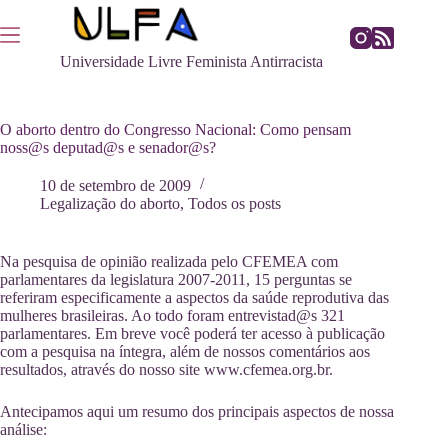
Pular
para
o
Universidade Livre Feminista Antirracista
conteúdo
O aborto dentro do Congresso Nacional: Como pensam
noss@s deputad@s e senador@s?
10 de setembro de 2009
Legalização do aborto
,
Todos os posts
Na pesquisa de opinião realizada pelo CFEMEA com
parlamentares da legislatura 2007-2011, 15 perguntas se
referiram especificamente a aspectos da saúde reprodutiva das
mulheres brasileiras. Ao todo foram entrevistad@s 321
parlamentares. Em breve você poderá ter acesso à publicação
com a pesquisa na íntegra, além de nossos comentários aos
resultados, através do nosso site www.cfemea.org.br.
Antecipamos aqui um resumo dos principais aspectos de nossa
análise: