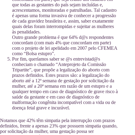
que todas as gestantes do país sejam incluídas e,
acrescentamos, monitoradas e patrulhadas. Tal cadastro
é apenas uma forma invasiva de conhecer a progressão
de cada gravidez brasileira e, assim, saber exatamente
quais delas foram interrompidas e sujeitar as mulheres
às penalidades.
Outro grande problema é que 64% d@s respondentes
concordam (com mais 4% que concordam em parte)
com o projeto de lei apelidado em 2007 pelo CFEMEA
como “Bolsa estupro”.
Por fim, queríamos saber se @s entrevistad@s
conheciam o chamado “Anteprojeto da Comissão
Tripartite”, que propõe a legalização do aborto com
prazos definidos. Estes prazos são: a legalização do
aborto até a 12ª semana de gestação por solicitação da
mulher, até a 20ª semana em razão de um estupro e a
qualquer tempo em caso de diagnóstico de grave risco à
saúde da gestante e em caso de diagnóstico de
malformação congênita incompatível com a vida ou de
doença fetal grave e incurável.
Notamos que 42% têm simpatia pela interrupção com prazos
definidos, frente a apenas 23% que possuem simpatia quando,
por solicitação da mulher, uma gestação possa ser