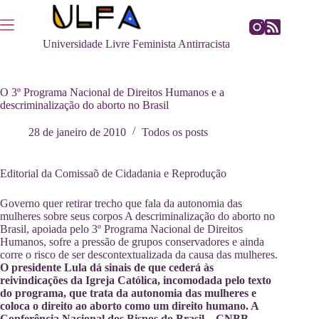
Pular
para
o
Universidade Livre Feminista Antirracista
conteúdo
O 3º Programa Nacional de Direitos Humanos e a
descriminalização do aborto no Brasil
28 de janeiro de 2010
Todos os posts
Editorial da Comissaõ de Cidadania e Reprodução
Governo quer retirar trecho que fala da autonomia das
mulheres sobre seus corpos A descriminalização do aborto no
Brasil, apoiada pelo 3º Programa Nacional de Direitos
Humanos, sofre a pressão de grupos conservadores e ainda
corre o risco de ser descontextualizada da causa das mulheres.
O presidente Lula dá sinais de que cederá às
reivindicações da Igreja Católica, incomodada pelo texto
do programa, que trata da autonomia das mulheres e
coloca o direito ao aborto como um direito humano. A
Conferência Nacional dos Bispos do Brasil – CNBB