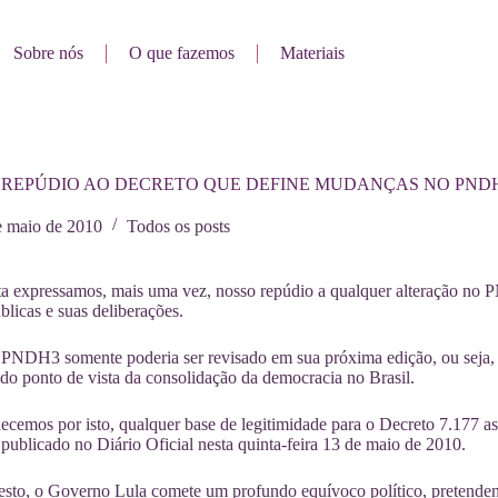
Sobre nós
O que fazemos
Materiais
 REPÚDIO AO DECRETO QUE DEFINE MUDANÇAS NO PNDH
e maio de 2010
Todos os posts
ta expressamos, mais uma vez, nosso repúdio a qualquer alteração no
úblicas e suas deliberações.
o PNDH3 somente poderia ser revisado em sua próxima edição, ou seja
 do ponto de vista da consolidação da democracia no Brasil.
cemos por isto, qualquer base de legitimidade para o Decreto 7.177 as
publicado no Diário Oficial nesta quinta-feira 13 de maio de 2010.
sto, o Governo Lula comete um profundo equívoco político, pretendend