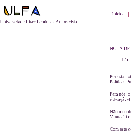
Pular
para
o
Início
conteúdo
Universidade Livre Feminista Antirracista
NOTA DE
17 d
Por esta no
Políticas P
Para nós, 
é desejável
Não reconhe
Vanucchi e 
Com este ge