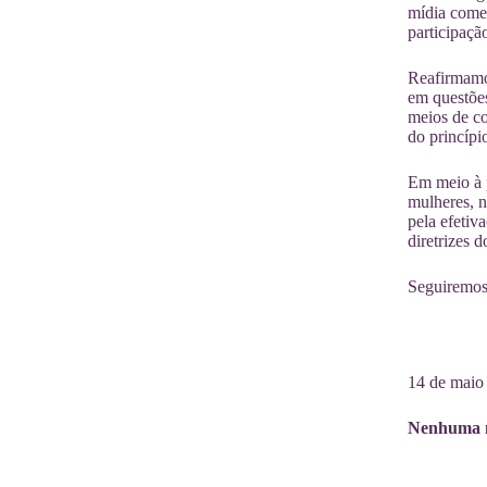
mídia comer
participaçã
Reafirmamos
em questões
meios de co
do princípi
Em meio à p
mulheres, 
pela efetiv
diretrizes
Seguiremos 
14 de maio
Nenhuma mu