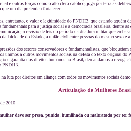
cial e outros forças como o alto clero católico, joga por terra as delibe
o que um dia pretendeu fortalecer.
, entretanto, o valor e legitimidade do PNDH3, que estando aquém de n
 fundamentais para a justiça social e a democracia brasileira, dentre a
municação, a revisão de leis do período da ditadura militar que embasa
o da laicidade do Estado, a união civil entre pessoas do mesmo sexo e a
ressões dos setores conservadores e fundamentalistas, que bloqueiam
nos unimos a outros movimentos sociais na defesa do texto original d
ação e garantia dos direitos humanos no Brasil, demandamos a revogaç
 do PNDH3.
na luta por direitos em aliança com todos os movimentos sociais democ
Articulação de Mulheres Brasi
 de 2010
lher deve ser presa, punida, humilhada ou maltratada por ter fe