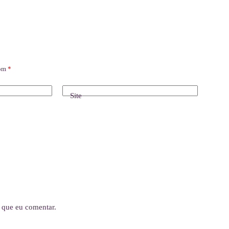
com
*
Site
 que eu comentar.