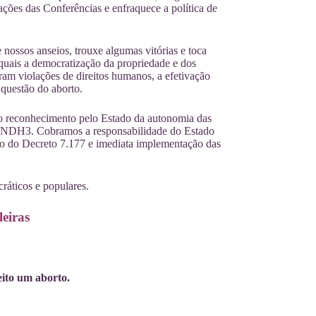
rações das Conferências e enfraquece a política de
ossos anseios, trouxe algumas vitórias e toca
s quais a democratização da propriedade e dos
ram violações de direitos humanos, a efetivação
 questão do aborto.
 o reconhecimento pelo Estado da autonomia das
o PNDH3. Cobramos a responsabilidade do Estado
ão do Decreto 7.177 e imediata implementação das
ráticos e populares.
leiras
ito um aborto.