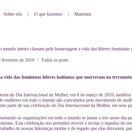
Sobre nós
O que fazemos
Materiais
 mundo inteiro clamam pela homenagem a vida das líderes feministas 
 fevereiro de 2010
Todos os posts
 vida das feministas líderes haitianas que morreram no terremoto 
 tema do Dia Internacional da Mulher, em 8 de março de 2010, também 
de mulheres em todo o mundo são convidados pelo movimento de mulher
o parte de sua celebração do Dia Internacional da Mulher, em seus p
amando as organizações em todo o mundo se juntar a nós nesse dia pa
eministas. Esta celebração nos permitirá reviver e recriar o impulso do 
trabalho de nossas lideranças mortas e do legado que elas deixaram, par