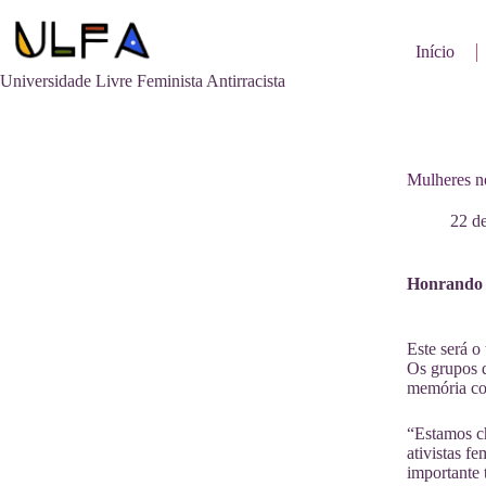
Pular
para
o
Início
conteúdo
Universidade Livre Feminista Antirracista
Mulheres no
22 de
Honrando a
Este será o
Os grupos 
memória com
“Estamos ch
ativistas f
importante 