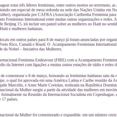
gear estas três líderes feministas, entre outros mortos no terremoto, as
luindo um especial de mesa redonda na sede das Nações Unidas em N
Mulher), organizada por CAFRA (Associação Caribenha Feminista para 
 Feministas International entre muitas outras organizações e redes. A
de Beijing 15, irá incluir um painel sobre as mulheres no Haiti no sen
Haiti e mulheres haitianas.
locais em outros países para 8 de março já foram anunciadas por organ
Porto Rico, Canadá e Brasil. O Acampamento Feministas International 
de da Nobel – Iniciativa das Mulheres.
ernacional Feminista Endeavour (FIRE) com a Acampamento Feministas I
ádio da Internet com ligações a muitas outras estações de rádio e redes 
a de comemorar o 8 de março, honrando as feministas haitianas saiu da 
cipe, o qual foi aprovada em uma América Latina e Caribe reunião da 
alie Marcelin, e Anne Marie Coriolan, realizada na República Dominic
nacional da Mulher surgiu a partir da atividade das mulheres em movime
o formalmente na Reunião da Internacional Socialista em Copenhague, 
 17 países.
rnacional da Mulher foi comemorado e expandida em um número cresce