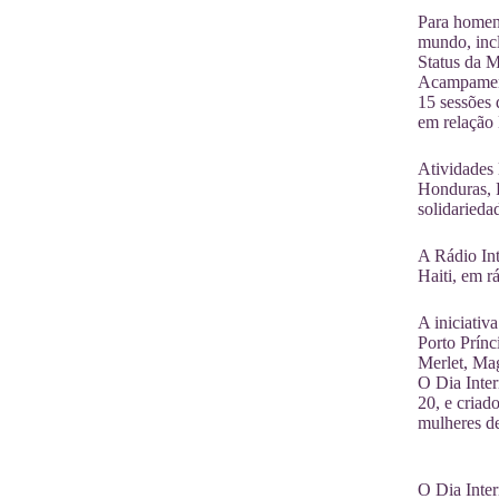
Para homena
mundo, inc
Status da 
Acampamento
15 sessões 
em relação 
Atividades 
Honduras, 
solidarieda
A Rádio Int
Haiti, em r
A iniciativ
Porto Prín
Merlet, Mag
O Dia Inter
20, e criad
mulheres de
O Dia Inte