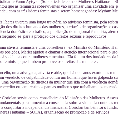
Solidarite Fanm Ayisyen (Solidariedade com as Mulheres Haitianas – 
ntou que as feministas sobreviventes vão organizar uma atividade em p
ndeu com as três líderes feministas a serem homenageadas: Myriam Mer
ês líderes tiveram uma longa trajetória no ativismo feminista, pela refor
ão dos direitos humanos das mulheres, a criação de organizações e cas
olência doméstica e o tráfico, a publicação de um jornal feminista, al
esforçando-se para a proteção dos direitos sexuais e reprodutivos.
uma ativista feminista e uma conselheira , ex Ministra do Ministério H
as posições, Merlet ajudou a chamar a atenção internacional para o uso
as à violência contra mulheres e meninas. Ela foi um dos fundadores 
o feminista, que também promove os direitos das mulheres.
celin, uma advogada, ativista e atriz, que há dois anos exortou as mulhe
um veredicto de culpabilidade contra um homem que havia golpeado sua
ma organização de direitos da mulher que lida com a violência domésti
crocrédito ou empréstimos para as mulheres que trabalham nos mercado
Coriolan serviu como conselheira do Ministério das Mulheres. Assesso
 fundamentais para aumentar a consciência sobre a violência contra as m
 a conquistar a independência financeira. Coriolan também foi o funda
heres Haitianas – SOFA), organização de promoção e de serviços