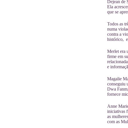
Dejean de 
Ela acresce
que se apre
Todos as tr
numa violaç
contra a vi
histórico, 
Merlet era 
firme em su
relacionad
e informaçã
Magalie Mar
conseguiu 
Dwa Fanm, u
fornece mi
Anne Marie 
iniciativas
as mulheres
com as Mul