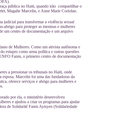
SOFA).
raça pública no Haiti, quando irão compartilhar o
let, Magalie Marcelin, e Anne Marie Coriolan.
ma judicial para transformar a violência sexual
as-abrigo para proteger as meninas e mulheres
ém de um centro de documentação e um arquivo
aitiano de Mulheres. Como um ativista autônoma e
 do estupro como arma política e outras questões
da ENFO Fanm, o primeiro centro de documentação
res a pressionar os tribunais no Haiti, onde
 esposa. Marcelin foi uma das fundadoras da
ca, oferece serviços e abrigo para mulheres e
s.
rado por ela, o ministério desenvolveu
ulheres e ajudou a criar os programas para ajudar
dora de Solidarité Fanm Ayisyen (Solidariedade