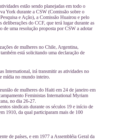
 atividades estão sendo planejadas em todo o
ova York durante a CSW (Comissão sobre o
Pesquisa e Ação), a Comissão Huairou e pelo
s deliberações do CCF, que terá lugar durante as
tido de uma resolução proposta por CSW a adotar
izações de mulheres no Chile, Argentina,
também está solicitando uma declaração de
nternational, irá transmitir as atividades no
de mídia no mundo inteiro.
reunião de mulheres do Haiti em 24 de janeiro em
Acampamento Feministas International Myriam
ana, no dia 26-27.
ntos sindicais durante os séculos 19 e início de
em 1910, da qual participaram mais de 100
nte de países, e em 1977 a Assembléia Geral da