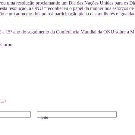
u uma resolução proclamando um Dia das Nações Unidas para os Direi
esta resolução, a ONU “reconheceu o papel da mulher nos esforços de
ão e um aumento do apoio à participação plena das mulheres e igualda
 é a 15º ano do seguimento da Conferência Mundial da ONU sobre a Mu
 Corpo
com
*
Site