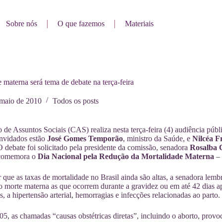
Sobre nós
O que fazemos
Materiais
 materna será tema de debate na terça-feira
 maio de 2010
Todos os posts
de Assuntos Sociais (CAS) realiza nesta terça-feira (4) audiência públi
onvidados estão
José Gomes Temporão
, ministro da Saúde, e
Nilcéa F
 debate foi solicitado pela presidente da comissão, senadora
Rosalba C
 comemora o
Dia Nacional pela Redução da Mortalidade Materna
– 
r que as taxas de mortalidade no Brasil ainda são altas, a senadora 
 morte materna as que ocorrem durante a gravidez ou em até 42 dias apó
s, a hipertensão arterial, hemorragias e infecções relacionadas ao parto.
5, as chamadas “causas obstétricas diretas”, incluindo o aborto, prov