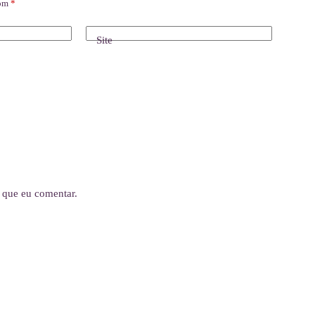
com
*
Site
 que eu comentar.