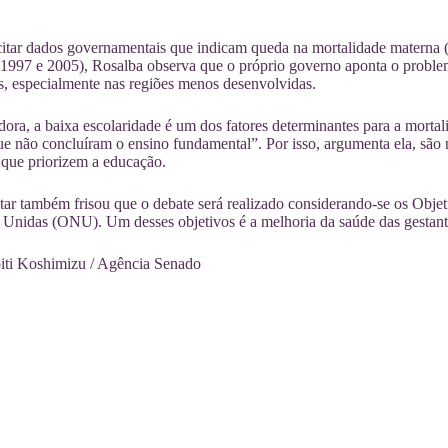
itar dados governamentais que indicam queda na mortalidade materna (
 1997 e 2005), Rosalba observa que o próprio governo aponta o problem
, especialmente nas regiões menos desenvolvidas.
dora, a baixa escolaridade é um dos fatores determinantes para a morta
e não concluíram o ensino fundamental”. Por isso, argumenta ela, são
que priorizem a educação.
ar também frisou que o debate será realizado considerando-se os Objet
Unidas (ONU). Um desses objetivos é a melhoria da saúde das gestantes
iti Koshimizu / Agência Senado