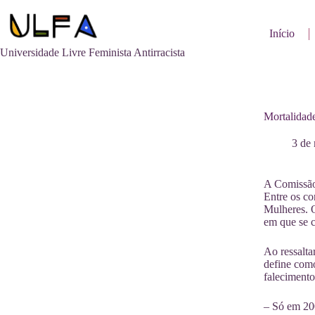
Pular
para
o
Início
conteúdo
Universidade Livre Feminista Antirracista
Mortalidade
3 de
A Comissão 
Entre os c
Mulheres. O
em que se
Ao ressalta
define como
falecimento
– Só em 200