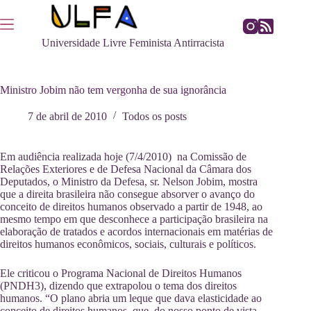
Pular
para
o
Universidade Livre Feminista Antirracista
conteúdo
Ministro Jobim não tem vergonha de sua ignorância
7 de abril de 2010
Todos os posts
Em audiência realizada hoje
(7/4/2010)
na Comissão de
Relações Exteriores e de Defesa Nacional da Câmara dos
Deputados, o Ministro da Defesa, sr. Nelson Jobim, mostra
que a direita brasileira não consegue absorver o avanço do
conceito de direitos humanos observado a partir de 1948, ao
mesmo tempo em que desconhece a participação brasileira na
elaboração de tratados e acordos internacionais em matérias de
direitos humanos econômicos, sociais, culturais e políticos.
Ele criticou o Programa Nacional de Direitos Humanos
(PNDH3), dizendo que extrapolou o tema dos direitos
humanos. “O plano abria um leque que dava elasticidade ao
conceito de direitos humanos, que, do nosso ponto de vista,