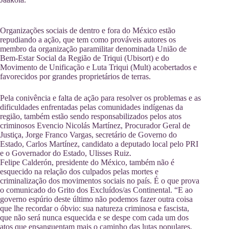
Organizações sociais de dentro e fora do México estão
repudiando a ação, que tem como prováveis autores os
membro da organização paramilitar denominada União de
Bem-Estar Social da Região de Triqui (Ubisort) e do
Movimento de Unificação e Luta Triqui (Mult) acobertados e
favorecidos por grandes proprietários de terras.
Pela conivência e falta de ação para resolver os problemas e as
dificuldades enfrentadas pelas comunidades indígenas da
região, também estão sendo responsabilizados pelos atos
criminosos Evencio Nicolás Martínez, Procurador Geral de
Justiça, Jorge Franco Vargas, secretário de Governo do
Estado, Carlos Martínez, candidato a deputado local pelo PRI
e o Governador do Estado, Ulisses Ruiz.
Felipe Calderón, presidente do México, também não é
esquecido na relação dos culpados pelas mortes e
criminalização dos movimentos sociais no país. É o que prova
o comunicado do Grito dos Excluídos/as Continental. “E ao
governo espúrio deste último não podemos fazer outra coisa
que lhe recordar o óbvio: sua natureza criminosa e fascista,
que não será nunca esquecida e se despe com cada um dos
atos que ensanguentam mais o caminho das lutas populares,