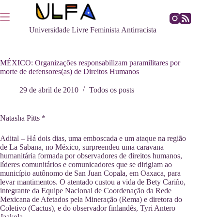
Pular
para
o
Universidade Livre Feminista Antirracista
conteúdo
MÉXICO: Organizações responsabilizam paramilitares por
morte de defensores(as) de Direitos Humanos
29 de abril de 2010
Todos os posts
Natasha Pitts *
Adital – Há dois dias, uma emboscada e um ataque na região
de La Sabana, no México, surpreendeu uma caravana
humanitária formada por observadores de direitos humanos,
líderes comunitários e comunicadores que se dirigiam ao
município autônomo de San Juan Copala, em Oaxaca, para
levar mantimentos. O atentado custou a vida de Bety Cariño,
integrante da Equipe Nacional de Coordenação da Rede
Mexicana de Afetados pela Mineração (Rema) e diretora do
Coletivo (Cactus), e do observador finlandês, Tyri Antero
Jaakola.