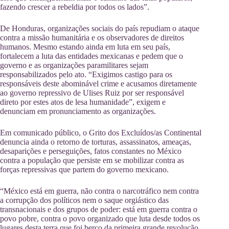
fazendo crescer a rebeldia por todos os lados”.
De Honduras, organizações sociais do país repudiam o ataque
contra a missão humanitária e os observadores de direitos
humanos. Mesmo estando ainda em luta em seu país,
fortalecem a luta das entidades mexicanas e pedem que o
governo e as organizações paramilitares sejam
responsabilizados pelo ato. “Exigimos castigo para os
responsáveis deste abominável crime e acusamos diretamente
ao governo repressivo de Ulises Ruiz por ser responsável
direto por estes atos de lesa humanidade”, exigem e
denunciam em pronunciamento as organizações.
Em comunicado público, o Grito dos Excluídos/as Continental
denuncia ainda o retorno de torturas, assassinatos, ameaças,
desaparições e perseguições, fatos constantes no México
contra a população que persiste em se mobilizar contra as
forças repressivas que partem do governo mexicano.
“México está em guerra, não contra o narcotráfico nem contra
a corrupção dos políticos nem o saque orgiástico das
transnacionais e dos grupos de poder: está em guerra contra o
povo pobre, contra o povo organizado que luta desde todos os
lugares desta terra que foi berço da primeira grande revolução