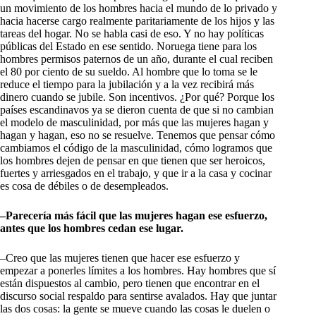
un movimiento de los hombres hacia el mundo de lo privado y
hacia hacerse cargo realmente paritariamente de los hijos y las
tareas del hogar. No se habla casi de eso. Y no hay políticas
públicas del Estado en ese sentido. Noruega tiene para los
hombres permisos paternos de un año, durante el cual reciben
el 80 por ciento de su sueldo. Al hombre que lo toma se le
reduce el tiempo para la jubilación y a la vez recibirá más
dinero cuando se jubile. Son incentivos. ¿Por qué? Porque los
países escandinavos ya se dieron cuenta de que si no cambian
el modelo de masculinidad, por más que las mujeres hagan y
hagan y hagan, eso no se resuelve. Tenemos que pensar cómo
cambiamos el código de la masculinidad, cómo logramos que
los hombres dejen de pensar en que tienen que ser heroicos,
fuertes y arriesgados en el trabajo, y que ir a la casa y cocinar
es cosa de débiles o de desempleados.
–Parecería más fácil que las mujeres hagan ese esfuerzo,
antes que los hombres cedan ese lugar.
–Creo que las mujeres tienen que hacer ese esfuerzo y
empezar a ponerles límites a los hombres. Hay hombres que sí
están dispuestos al cambio, pero tienen que encontrar en el
discurso social respaldo para sentirse avalados. Hay que juntar
las dos cosas: la gente se mueve cuando las cosas le duelen o