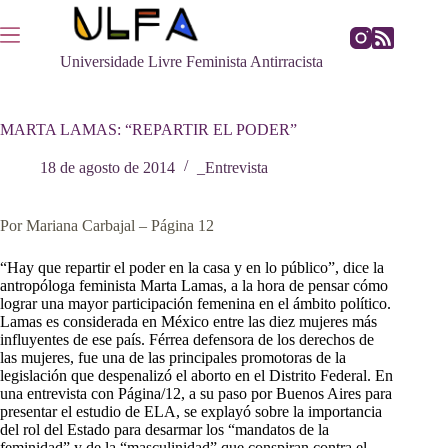
Pular
para
o
Universidade Livre Feminista Antirracista
conteúdo
MARTA LAMAS: “REPARTIR EL PODER”
18 de agosto de 2014
_Entrevista
Por Mariana Carbajal – Página 12
“Hay que repartir el poder en la casa y en lo público”, dice la
antropóloga feminista Marta Lamas, a la hora de pensar cómo
lograr una mayor participación femenina en el ámbito político.
Lamas es considerada en México entre las diez mujeres más
influyentes de ese país. Férrea defensora de los derechos de
las mujeres, fue una de las principales promotoras de la
legislación que despenalizó el aborto en el Distrito Federal. En
una entrevista con Página/12, a su paso por Buenos Aires para
presentar el estudio de ELA, se explayó sobre la importancia
del rol del Estado para desarmar los “mandatos de la
feminidad” y de la “masculinidad” que conspiran contra el