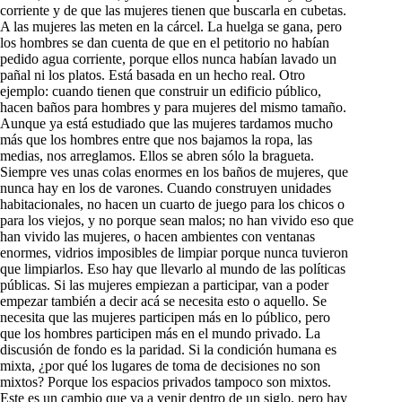
corriente y de que las mujeres tienen que buscarla en cubetas.
A las mujeres las meten en la cárcel. La huelga se gana, pero
los hombres se dan cuenta de que en el petitorio no habían
pedido agua corriente, porque ellos nunca habían lavado un
pañal ni los platos. Está basada en un hecho real. Otro
ejemplo: cuando tienen que construir un edificio público,
hacen baños para hombres y para mujeres del mismo tamaño.
Aunque ya está estudiado que las mujeres tardamos mucho
más que los hombres entre que nos bajamos la ropa, las
medias, nos arreglamos. Ellos se abren sólo la bragueta.
Siempre ves unas colas enormes en los baños de mujeres, que
nunca hay en los de varones. Cuando construyen unidades
habitacionales, no hacen un cuarto de juego para los chicos o
para los viejos, y no porque sean malos; no han vivido eso que
han vivido las mujeres, o hacen ambientes con ventanas
enormes, vidrios imposibles de limpiar porque nunca tuvieron
que limpiarlos. Eso hay que llevarlo al mundo de las políticas
públicas. Si las mujeres empiezan a participar, van a poder
empezar también a decir acá se necesita esto o aquello. Se
necesita que las mujeres participen más en lo público, pero
que los hombres participen más en el mundo privado. La
discusión de fondo es la paridad. Si la condición humana es
mixta, ¿por qué los lugares de toma de decisiones no son
mixtos? Porque los espacios privados tampoco son mixtos.
Este es un cambio que va a venir dentro de un siglo, pero hay