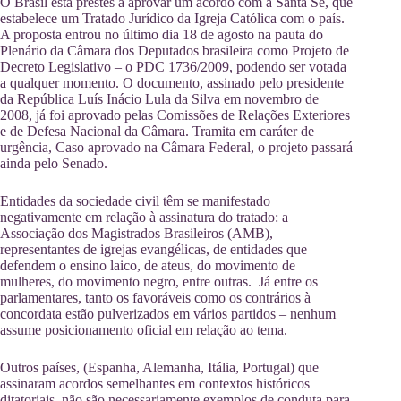
O Brasil está prestes a aprovar um acordo com a Santa Sé, que
estabelece um Tratado Jurídico da Igreja Católica com o país.
A proposta entrou no último dia 18 de agosto na pauta do
Plenário da Câmara dos Deputados brasileira como Projeto de
Decreto Legislativo – o PDC 1736/2009, podendo ser votada
a qualquer momento. O documento, assinado pelo presidente
da República Luís Inácio Lula da Silva em novembro de
2008, já foi aprovado pelas Comissões de Relações Exteriores
e de Defesa Nacional da Câmara. Tramita em caráter de
urgência, Caso aprovado na Câmara Federal, o projeto passará
ainda pelo Senado.
Entidades da sociedade civil têm se manifestado
negativamente em relação à assinatura do tratado: a
Associação dos Magistrados Brasileiros (AMB),
representantes de igrejas evangélicas, de entidades que
defendem o ensino laico, de ateus, do movimento de
mulheres, do movimento negro, entre outras. Já entre os
parlamentares, tanto os favoráveis como os contrários à
concordata estão pulverizados em vários partidos – nenhum
assume posicionamento oficial em relação ao tema.
Outros países, (Espanha, Alemanha, Itália, Portugal) que
assinaram acordos semelhantes em contextos históricos
ditatoriais, não são necessariamente exemplos de conduta para