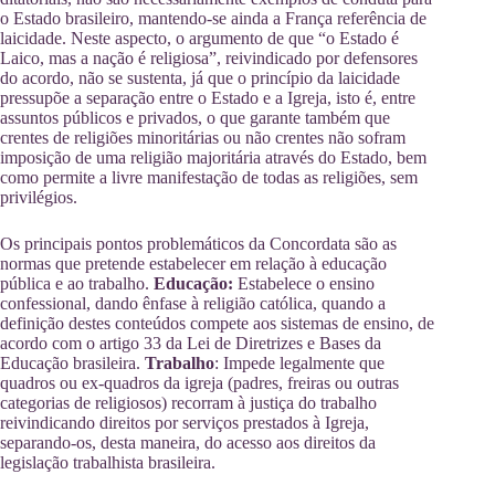
o Estado brasileiro, mantendo-se ainda a França referência de
laicidade. Neste aspecto, o argumento de que “o Estado é
Laico, mas a nação é religiosa”, reivindicado por defensores
do acordo, não se sustenta, já que o princípio da laicidade
pressupõe a separação entre o Estado e a Igreja, isto é, entre
assuntos públicos e privados, o que garante também que
crentes de religiões minoritárias ou não crentes não sofram
imposição de uma religião majoritária através do Estado, bem
como permite a livre manifestação de todas as religiões, sem
privilégios.
Os principais pontos problemáticos da Concordata são as
normas que pretende estabelecer em relação à educação
pública e ao trabalho.
Educação:
Estabelece o ensino
confessional, dando ênfase à religião católica, quando a
definição destes conteúdos compete aos sistemas de ensino, de
acordo com o artigo 33 da Lei de Diretrizes e Bases da
Educação brasileira.
Trabalho
: Impede legalmente que
quadros ou ex-quadros da igreja (padres, freiras ou outras
categorias de religiosos) recorram à justiça do trabalho
reivindicando direitos por serviços prestados à Igreja,
separando-os, desta maneira, do acesso aos direitos da
legislação trabalhista brasileira.