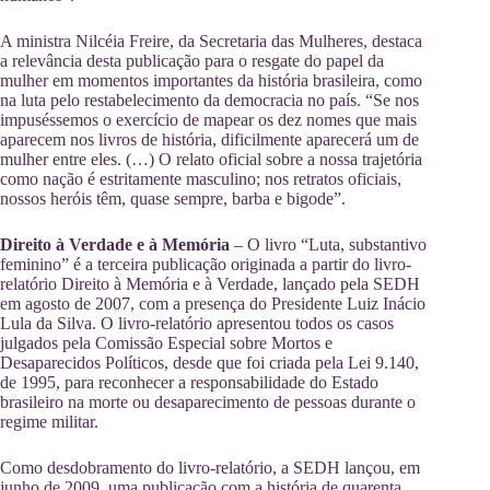
A ministra Nilcéia Freire, da Secretaria das Mulheres, destaca
a relevância desta publicação para o resgate do papel da
mulher em momentos importantes da história brasileira, como
na luta pelo restabelecimento da democracia no país. “Se nos
impuséssemos o exercício de mapear os dez nomes que mais
aparecem nos livros de história, dificilmente aparecerá um de
mulher entre eles. (…) O relato oficial sobre a nossa trajetória
como nação é estritamente masculino; nos retratos oficiais,
nossos heróis têm, quase sempre, barba e bigode”.
Direito à Verdade e à Memória
– O livro “Luta, substantivo
feminino” é a terceira publicação originada a partir do livro-
relatório Direito à Memória e à Verdade, lançado pela SEDH
em agosto de 2007, com a presença do Presidente Luiz Inácio
Lula da Silva. O livro-relatório apresentou todos os casos
julgados pela Comissão Especial sobre Mortos e
Desaparecidos Políticos, desde que foi criada pela Lei 9.140,
de 1995, para reconhecer a responsabilidade do Estado
brasileiro na morte ou desaparecimento de pessoas durante o
regime militar.
Como desdobramento do livro-relatório, a SEDH lançou, em
junho de 2009, uma publicação com a história de quarenta