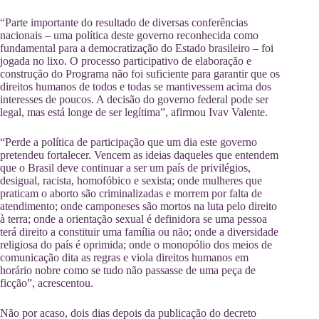
“Parte importante do resultado de diversas conferências
nacionais – uma política deste governo reconhecida como
fundamental para a democratização do Estado brasileiro – foi
jogada no lixo. O processo participativo de elaboração e
construção do Programa não foi suficiente para garantir que os
direitos humanos de todos e todas se mantivessem acima dos
interesses de poucos. A decisão do governo federal pode ser
legal, mas está longe de ser legítima”, afirmou Ivav Valente.
“Perde a política de participação que um dia este governo
pretendeu fortalecer. Vencem as ideias daqueles que entendem
que o Brasil deve continuar a ser um país de privilégios,
desigual, racista, homofóbico e sexista; onde mulheres que
praticam o aborto são criminalizadas e morrem por falta de
atendimento; onde camponeses são mortos na luta pelo direito
à terra; onde a orientação sexual é definidora se uma pessoa
terá direito a constituir uma família ou não; onde a diversidade
religiosa do país é oprimida; onde o monopólio dos meios de
comunicação dita as regras e viola direitos humanos em
horário nobre como se tudo não passasse de uma peça de
ficção”, acrescentou.
Não por acaso, dois dias depois da publicação do decreto