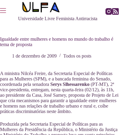
Pular
para
o
Universidade Livre Feminista Antirracista
conteúdo
Igualdade entre mulheres e homens no mundo do trabalho é
tema de proposta
1 de dezembro de 2009
Todos os posts
A ministra Nilcéa Freire, da Secretaria Especial de Políticas
para as Mulheres (SPM), e a bancada feminina do Senado,
coordenada pela senadora
Serys Slhessarenko
(PT-MT), 2ª
vice-presidenta, entregam, nesta quarta-feira (02/12), às 11h,
ao presidente da Casa, José Sarney, proposta de Projeto de Lei
que cria mecanismos para garantir a igualdade entre mulheres
e homens nas relações de trabalho urbano e rural e, coíbe
práticas discriminatórias neste âmbito.
Produzida pela Secretaria Especial de Políticas para as
Mulheres da Presidência da República, o Ministério da Justiça
e Ministério do Trabalho a proposta leva em conta princípios