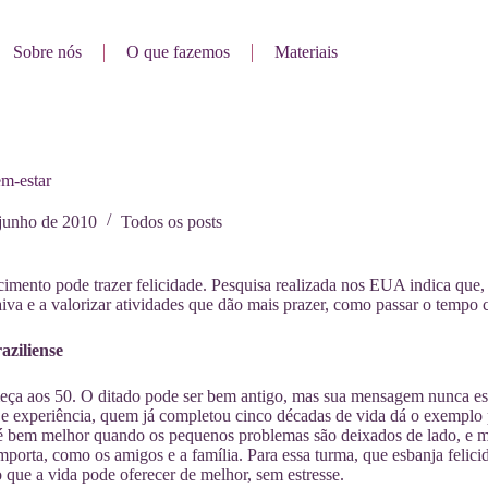
Sobre nós
O que fazemos
Materiais
em-estar
 junho de 2010
Todos os posts
mento pode trazer felicidade. Pesquisa realizada nos EUA indica que, 
raiva e a valorizar atividades que dão mais prazer, como passar o tempo
aziliense
eça aos 50. O ditado pode ser bem antigo, mas sua mensagem nunca es
e experiência, quem já completou cinco décadas de vida dá o exemplo 
é bem melhor quando os pequenos problemas são deixados de lado, e m
mporta, como os amigos e a família. Para essa turma, que esbanja felici
o que a vida pode oferecer de melhor, sem estresse.