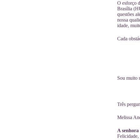
O esforço 
Brasília (H
questões al
nossa quali
idade, muit
Cada obstác
Sou muito m
Três pergun
Melissa And
A senhora 
Felicidade,