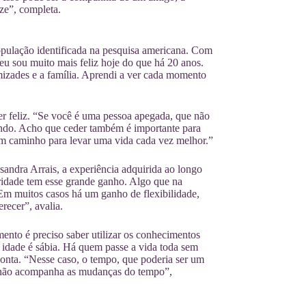
ize”, completa.
população identificada na pesquisa americana. Com
eu sou muito mais feliz hoje do que há 20 anos.
mizades e a família. Aprendi a ver cada momento
er feliz. “Se você é uma pessoa apegada, que não
undo. Acho que ceder também é importante para
bom caminho para levar uma vida cada vez melhor.”
sandra Arrais, a experiência adquirida ao longo
ridade tem esse grande ganho. Algo que na
Em muitos casos há um ganho de flexibilidade,
recer”, avalia.
mento é preciso saber utilizar os conhecimentos
s idade é sábia. Há quem passe a vida toda sem
conta. “Nesse caso, o tempo, que poderia ser um
 e não acompanha as mudanças do tempo”,