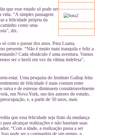
ita que esse estado só pode ser
a vida. “A simples passagem
r a felicidade própria da
no caminho como uma
ria”, diz.
ão só com o passar dos anos. Para Luana,
o presente. “Não é muito mais tranquila e feliz a
mentando? Cada obstáculo é uma aventura. Vamos
emos ser o herói em vez da vítima indefesa”,
em-estar. Uma pesquisa do Instituto Gallup feita
entimento de felicidade é mais comum entre
de raiva e de estresse diminuem consideravelmente
Brook, em Nova York, um dos autores do estudo,
preocupação, e, a partir de 50 anos, mais
edita que essa felicidade seja fruto da mudança
o para alcançar realizações e não baseiam suas
ador. “Com a idade, a realização passa a ser
o. Isso pode ser a companhia de um amigo, a