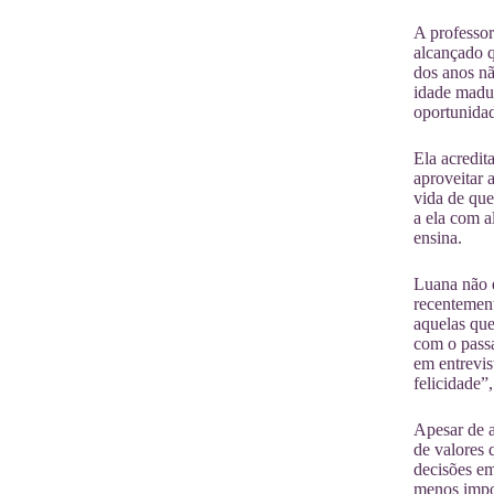
A professor
alcançado 
dos anos nã
idade madu
oportunidad
Ela acredit
aproveitar 
vida de qu
a ela com a
ensina.
Luana não e
recentement
aquelas que
com o passa
em entrevis
felicidade”,
Apesar de a
de valores 
decisões em
menos impor