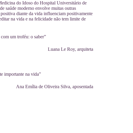
dicina do Idoso do Hospital Universitário de
 de saúde moderno envolve muitas outras
positiva diante da vida influenciam positivamente
itar na vida e na felicidade não tem limite de
 com um troféu: o saber”
Luana Le Roy, arquiteta
te importante na vida”
Ana Emília de Oliveira Silva, aposentada