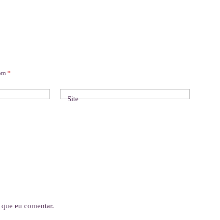
com
*
Site
 que eu comentar.