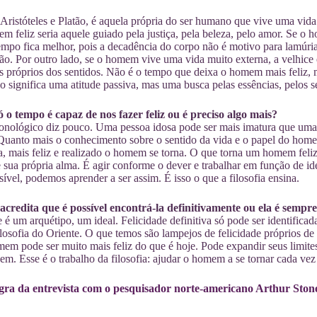
e Aristóteles e Platão, é aquela própria do ser humano que vive uma vid
em feliz seria aquele guiado pela justiça, pela beleza, pelo amor. Se 
empo fica melhor, pois a decadência do corpo não é motivo para lamúrias
o. Por outro lado, se o homem vive uma vida muito externa, a velhice 
s próprios dos sentidos. Não é o tempo que deixa o homem mais feliz
ão significa uma atitude passiva, mas uma busca pelas essências, pelos s
ó o tempo é capaz de nos fazer feliz ou é preciso algo mais?
nológico diz pouco. Uma pessoa idosa pode ser mais imatura que uma p
 Quanto mais o conhecimento sobre o sentido da vida e o papel do hom
a, mais feliz e realizado o homem se torna. O que torna um homem feli
 sua própria alma. É agir conforme o dever e trabalhar em função de i
sível, podemos aprender a ser assim. É isso o que a filosofia ensina.
acredita que é possível encontrá-la definitivamente ou ela é sempr
e é um arquétipo, um ideal. Felicidade definitiva só pode ser identificad
ilosofia do Oriente. O que temos são lampejos de felicidade próprios
mem pode ser muito mais feliz do que é hoje. Pode expandir seus limite
zem. Esse é o trabalho da filosofia: ajudar o homem a se tornar cada vez
egra da entrevista com o pesquisador norte-americano Arthur Ston