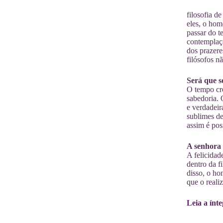
filosofia d
eles, o hom
passar do t
contemplaçã
dos prazere
filósofos n
Será que s
O tempo cro
sabedoria.
e verdadeir
sublimes de
assim é pos
A senhora 
A felicidad
dentro da f
disso, o ho
que o reali
Leia a ínt