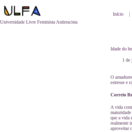
Pular
para
o
Início
conteúdo
Universidade Livre Feminista Antirracista
Idade do b
1 de
O amadureci
estresse e 
Correio Br
A vida com
maturidade 
que a vida 
realmente i
aproveitar 