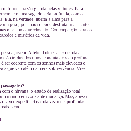
a conforme a razão guiada pelas virtudes. Para
o homem tem uma saga de vida profunda, com o
. Ela, na verdade, liberta a alma para a
é um peso, pois não se pode desfrutar mais tanto
, mas o seu amadurecimento. Contemplação para os
egredos e mistérios da vida.
essoa jovem. A felicidade está associada à
em são traduzidos numa conduta de vida profunda
z é ser coerente com os sonhos mais elevados e
deais que vão além da mera sobrevivência. Viver
e passageira?
a com o nirvana, o estado de realização total
 de um mundo em constante mudança. Mas, apesar
s e viver experiências cada vez mais profundas
 mais pleno.
e