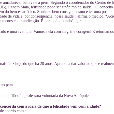
de amadurecer bem vale a pena. Segundo o coordenador do Centro de Me
UB), Renato Maia, felicidade pode ser sinônimo de saúde. “O conceito
ém do bem-estar físico. Sentir-se bem consigo mesmo e ter uma postura 
dade de vida e, por consequência, nossa saúde”, afirma o médico. “Acred
o menos contraindicação. É para todo mundo”, garante.
ulo é uma aventura. Vamos a ela com alegria e coragem! E retornamos
ais feliz hoje do que há 20 anos. Aprendi a dar valor ao que é realmen
tas para
rade, filósofa, professora voluntária da Nova Acrópole
concorda com a ideia de que a felicidade vem com a idade?
 de acordo com a