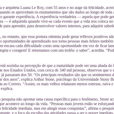
a e arquiteta Luana Le Roy, com 55 anos e no auge da felicidade, acred
quando se aproveitam os ensinamentos que são dados ao longo de toda 
o garante experiência. A experiência verdadeira — aquela que pode gera
ra — é adquirida quando vive-se cada evento que a vida nos coloca 
e para aprender, para desenvolver valores internos, para adquirir sabedo
a, no entanto, que essa postura otimista pode gerar reflexos positivos n
as oportunidades de aprendizado nos torna pessoas mais felizes também n
em encara cada dificuldade como uma oportunidade em vez de ficar la
legria e coragem! E retornamos com um troféu: o saber”, acredita. “Pod
stá sozinha na percepção de que a maturidade pode ser uma aliada do b
e nos Estados Unidos, com cerca de 340 mil pessoas, observou que o s
 já passaram dos 50. “Os principais resultados são que os sentimentos 
r dos anos”, explica Arthur Stone, psicólogo da Universidade Stony 
ta ao Correio. “Assim, os mais velhos relataram menos estresse, raiva e 
 explica.
 pesquisa não apontar uma causa específica para o fenômeno, Stone acr
que acontece ao longo da vida. “Pessoas mais jovens estão se esforçand
 felicidade imediata, mas em atingir essas conquistas”, afirma o pesquis
tante, e o foco da escolha das atividades passa a ser o prazer imediat