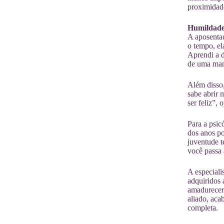
proximidade
Humildad
A aposentad
o tempo, el
Aprendi a d
de uma mane
Além disso,
sabe abrir 
ser feliz”,
Para a psic
dos anos po
juventude t
você passa 
A especiali
adquiridos 
amadurecer.
aliado, aca
completa.