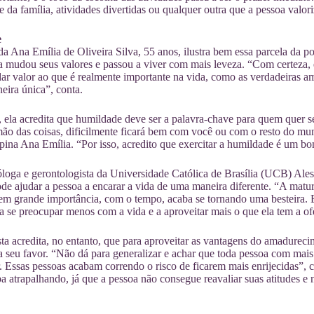
 da família, atividades divertidas ou qualquer outra que a pessoa valor
e
a Ana Emília de Oliveira Silva, 55 anos, ilustra bem essa parcela da 
a mudou seus valores e passou a viver com mais leveza. “Com certeza, 
ar valor ao que é realmente importante na vida, como as verdadeiras a
ira única”, conta.
 ela acredita que humildade deve ser a palavra-chave para quem quer s
mão das coisas, dificilmente ficará bem com você ou com o resto do m
 opina Ana Emília. “Por isso, acredito que exercitar a humildade é um 
óloga e gerontologista da Universidade Católica de Brasília (UCB) Ales
de ajudar a pessoa a encarar a vida de uma maneira diferente. “A matu
em grande importância, com o tempo, acaba se tornando uma besteira. 
a se preocupar menos com a vida e a aproveitar mais o que ela tem a ofe
sta acredita, no entanto, que para aproveitar as vantagens do amadureci
a seu favor. “Não dá para generalizar e achar que toda pessoa com mai
 Essas pessoas acabam correndo o risco de ficarem mais enrijecidas”, 
ba atrapalhando, já que a pessoa não consegue reavaliar suas atitudes