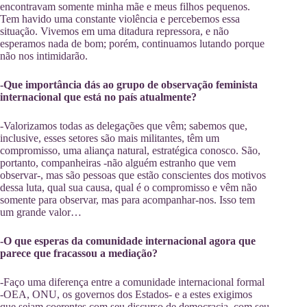
encontravam somente minha mãe e meus filhos pequenos.
Tem havido uma constante violência e percebemos essa
situação. Vivemos em uma ditadura repressora, e não
esperamos nada de bom; porém, continuamos lutando porque
não nos intimidarão.
-Que importância dás ao grupo de observação feminista
internacional que está no país atualmente?
-Valorizamos todas as delegações que vêm; sabemos que,
inclusive, esses setores são mais militantes, têm um
compromisso, uma aliança natural, estratégica conosco. São,
portanto, companheiras -não alguém estranho que vem
observar-, mas são pessoas que estão conscientes dos motivos
dessa luta, qual sua causa, qual é o compromisso e vêm não
somente para observar, mas para acompanhar-nos. Isso tem
um grande valor…
-O que esperas da comunidade internacional agora que
parece que fracassou a mediação?
-Faço uma diferença entre a comunidade internacional formal
-OEA, ONU, os governos dos Estados- e a estes exigimos
que sejam coerentes com seu discurso de democracia, com seu