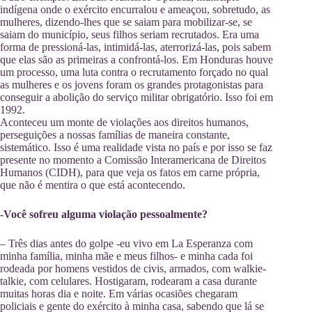
indígena onde o exército encurralou e ameaçou, sobretudo, as
mulheres, dizendo-lhes que se saiam para mobilizar-se, se
saiam do município, seus filhos seriam recrutados. Era uma
forma de pressioná-las, intimidá-las, aterrorizá-las, pois sabem
que elas são as primeiras a confrontá-los. Em Honduras houve
um processo, uma luta contra o recrutamento forçado no qual
as mulheres e os jovens foram os grandes protagonistas para
conseguir a abolição do serviço militar obrigatório. Isso foi em
1992.
Aconteceu um monte de violações aos direitos humanos,
perseguições a nossas famílias de maneira constante,
sistemático. Isso é uma realidade vista no país e por isso se faz
presente no momento a Comissão Interamericana de Direitos
Humanos (CIDH), para que veja os fatos em carne própria,
que não é mentira o que está acontecendo.
-Você sofreu alguma violação pessoalmente?
– Três dias antes do golpe -eu vivo em La Esperanza com
minha família, minha mãe e meus filhos- e minha cada foi
rodeada por homens vestidos de civis, armados, com walkie-
talkie, com celulares. Hostigaram, rodearam a casa durante
muitas horas dia e noite. Em várias ocasiões chegaram
policiais e gente do exército à minha casa, sabendo que lá se