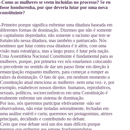
-Como as mulheres se veem incluídas no processo? Se eu
fosse hondurenha, por que deveria lutar por uma nova
constituinte?
-Primeiro porque significa enfrentar uma ditadura baseada em
diferentes formas de dominação. Dizemos que não é somente
o capitalismo depredador, não somente o racismo que tem se
fortalecido nessa ditadura, mas também o patriarcado. Nós
sentimos que lutar contra essa ditadura é ir além, com uma
visão mais estratégica, mas a largo prazo; é lutar pela nação.
Uma Assembleia Nacional Constituinte é fundamental para as
mulheres, porque, por primeira vez nós estaríamos colocando
o precedente no sentido de dar um passo firme em direção à
emancipação enquanto mulheres, para começar a romper as
raízes da dominação. O fato de que, em nenhum momento a
Constituição atual menciona as mulheres -nem uma vez- e, por
exemplo, estabelecer nossos direitos humanos, reprodutivos,
sexuais, políticos, socioeconômicos em uma Constituição é
realmente enfrentar um sistema de dominação.
Por isso, nós queremos participar efetivamente -não ser
observadoras, não estar isoladas setorialmente, fechadas em
uma análise estéril e curta; queremos ser protagonistas, atrizes
principais, decidindo e contribuindo no debate.
Creio que esse debate será um dos mais difíceis porque
teremos que enfrentar aos setores fundamentalistas,