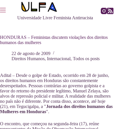
Pular
para
o
Universidade Livre Feminista Antirracista
conteúdo
HONDURAS – Feministas discutem violações dos direitos
humanos das mulheres
22 de agosto de 2009
Direitos Humanos
,
Internacional
,
Todos os posts
Adital – Desde o golpe de Estado, ocorrido em 28 de junho,
os direitos humanos em Honduras são constantemente
desrespeitados. Pessoas contrárias ao governo golpista e a
favor do retorno do presidente legítimo, Manuel Zelaya, são
alvos de repressão policial e militar. A realidade das mulheres
no país não é diferente. Por conta disso, acontece, até hoje
(21), em Tegucigalpa, a "
Jornada dos direitos humanos das
Mulheres em Honduras
".
O encontro, que começou na segunda-feira (17), reúne
representantes da Missão de Observação Internacional