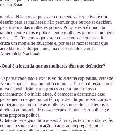
reacion&aac
ute;rios. Nós temos que estar conscientes de que isso é um
desafio para as mulheres: não permitir que outros/as decidam
pela maioria das mulheres pobres. Porque esta é uma luta
também entre ricos e pobres, entre mulheres pobres e mulheres
ricas… Então, temos que estar conscientes de que esta luta
cruza um monte de situações e, por essas razões temos que
acreditar mais do que nunca na necessidade de uma
Assembleia Nacional…
-Qual é a legenda que as mulheres têm que defender?
-O patriarcado não é exclusivo do sistema capitalista, verdade?
Nem de apenas uma ou outra cultura… É ir em direção a uma
nova Constituição, é um processo de refundar nosso
pensamento; é o início disso, é começar a desmontar esse
pensamento de que outros têm que decidir por nosso corpo e
começar a garantir que as mulheres somos donas e temos o
direito à autonomia de nosso corpos. É uma ação política; é
uma proposta política.
O fato de ter e garantir o acesso à terra, às territorialidades, às
cultura, à saúde, à educação, à arte, ao emprego digno e
adequado às mulheres, e muitas outras coisas mais são