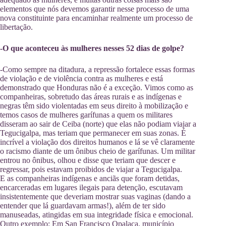
elementos que nós devemos garantir nesse processo de uma
nova constituinte para encaminhar realmente um processo de
libertação.
-O que aconteceu às mulheres nesses 52 dias de golpe?
-Como sempre na ditadura, a repressão fortalece essas formas
de violação e de violência contra as mulheres e está
demonstrado que Honduras não é a exceção. Vimos como as
companheiras, sobretudo das áreas rurais e as indígenas e
negras têm sido violentadas em seus direito à mobilização e
temos casos de mulheres garífunas a quem os militares
disseram ao sair de Ceiba (norte) que elas não podiam viajar a
Tegucigalpa, mas teriam que permanecer em suas zonas. É
incrível a violação dos direitos humanos e lá se vê claramente
o racismo diante de um ônibus cheio de garífunas. Um militar
entrou no ônibus, olhou e disse que teriam que descer e
regressar, pois estavam proibidos de viajar a Tegucigalpa.
E as companheiras indígenas e anciãs que foram detidas,
encarceradas em lugares ilegais para detenção, escutavam
insistentemente que deveriam mostrar suas vaginas (dando a
entender que lá guardavam armas!), além de ter sido
manuseadas, atingidas em sua integridade física e emocional.
Outro exemplo: Em San Francisco Opalaca, município