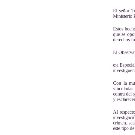
El señor T
Ministerio 
Estos hecho
que se opon
derechos fu
El Observat
e;a Especia
investiguen
Con l
a mu
vinculadas 
contra del 
y esclarecer
Al respect
investigaci
crimen, sea
este tipo 