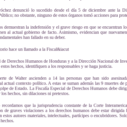
róchez denunció lo sucedido desde el día 5 de diciembre ante la Di
Público; no obstante, ninguno de estos órganos tomó acciones para prot
s demuestran la indefensión y el grave riesgo en que se encuentran l
en al actual gobierno de facto
. Asimismo, evidencian que nuevamente 
ndamentales han fallado en su deber.
orio h
ace un llamado a la Fiscal&iacut
l de Derechos Humanos de Honduras y a la Dirección Nacional de Inve
 estos hechos, identifiquen a los responsables y se haga justicia.
erte de Walter ascienden a 14 las personas que han sido asesinad
al actual contexto político. A estas se suman además las 9 muertes de 
golpe de Estado. La Fiscalía Especial de Derechos Humanos debe dirigir
 los hechos, sin dilaciones ni pretextos.
o recordamos que la jurisprudencia constante de la Corte Interame
ón de graves violaciones a los derechos humanos debe estar dirigida 
n estos autores materiales, intelectuales, partícipes o encubridores. So
de hechos.