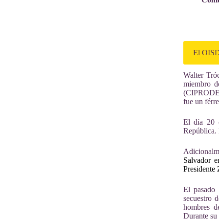
El OISD
Walter Tró
miembro d
(CIPROD
fue un férr
El día 20 
República. 
Adicionalm
Salvador e
Presidente 
El pasado 
secuestro 
hombres de
Durante su 