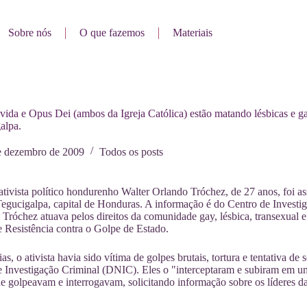
Sobre nós
O que fazemos
Materiais
ida e Opus Dei (ambos da Igreja Católica) estão matando lésbicas e 
alpa.
e dezembro de 2009
Todos os posts
ativista político hondurenho Walter Orlando Tróchez, de 27 anos, foi as
Tegucigalpa, capital de Honduras. A informação é do Centro de Invest
 Tróchez atuava pelos direitos da comunidade gay, lésbica, transexual 
 Resistência contra o Golpe de Estado.
as, o ativista havia sido vítima de golpes brutais, tortura e tentativa 
 Investigação Criminal (DNIC). Eles o "interceptaram e subiram em um 
e golpeavam e interrogavam, solicitando informação sobre os líderes da