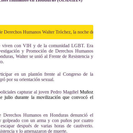
 Derechos Humanos Walter Tróchez, la noche del 14 de diciembre, cua
que viven con VIH y de la comunidad LGBT. Era
vestigación y Promoción de Derechos Humanos
nduras, Walter se unió al Frente de Resistencia y
to.
rticipar en un plantón frente al Congreso de la
gró por su orientación sexual.
policiales capturar al joven Pedro Magdiel
Muñoz
e julio durante la movilización que convocó el
n de Derechos Humanos en Honduras denunció el
 y golpeado con un arma y con puños por cuatro
scapar después de varias horas de cautiverio.
esistencia y lo amenazaron de muerte.