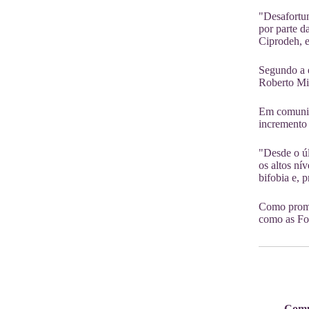
"Desafortun
por parte d
Ciprodeh, e
Segundo a e
Roberto Mic
Em comunic
incremento
"Desde o ú
os altos ní
bifobia e, 
Como promo
como as For
Comun