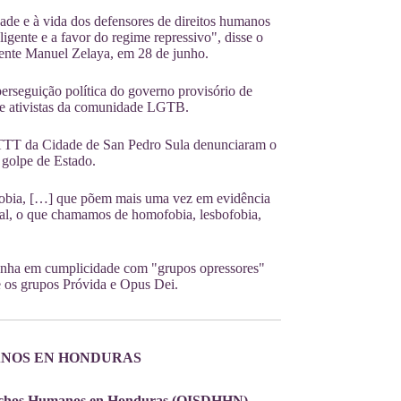
dade e à vida dos defensores de direitos humanos
ligente e a favor do regime repressivo", disse o
dente Manuel Zelaya, em 28 de junho.
erseguição política do governo provisório de
s e ativistas da comunidade LGTB.
TTT da Cidade de San Pedro Sula denunciaram o
golpe de Estado.
fobia, […] que põem mais uma vez em evidência
xual, o que chamamos de homofobia, lesbofobia,
enha em cumplicidade com "grupos opressores"
e os grupos Próvida e Opus Dei.
ANOS EN HONDURAS
echos Humanos en Honduras (OISDHHN)