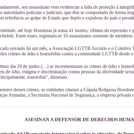
adamente, seu assassinato vem evidenciar a falta de proteção à integri
as autoridades policiais e judiciais, que têm se comportado de forma neg
m referência ao golpe de Estado que depôs e expulsou do país o presi
ntidade, até hoje Honduras já soma 41 mortes, vítimas da repressão e p
heletti. Entre esses, registram-se 16 assassinatos somente de membro
ado enviado há um mês, a Associação LGTTB Arcoiris e o Coletivo 
 dos crimes de ódio e homofobia contra a comunidade LGTTB desde o 
ltimo dia 29 de junho […] se incrementaram os crimes de ódio e homo
veis de ódio, estigma e discriminação contra pessoas da diversidade se
principalmente, transfobia", disseram.
tores desses crimes, as entidades citaram a Cúpula Religiosa Hondur
ças Armadas, a Secretaria Nacional de Segurança, a empresa privada 
ASESINAN A DEFENSOR DE DERECHOS HUM
icado del Observatorio Internacional sobre la situación
de Der