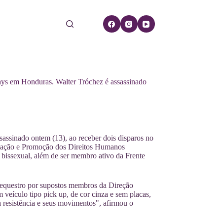
gays em Honduras. Walter Tróchez é assassinado
sassinado ontem (13), ao receber dois disparos no
igação e Promoção dos Direitos Humanos
e bissexual, além de ser membro ativo da Frente
de sequestro por supostos membros da Direção
veículo tipo pick up, de cor cinza e sem placas,
 resistência e seus movimentos", afirmou o