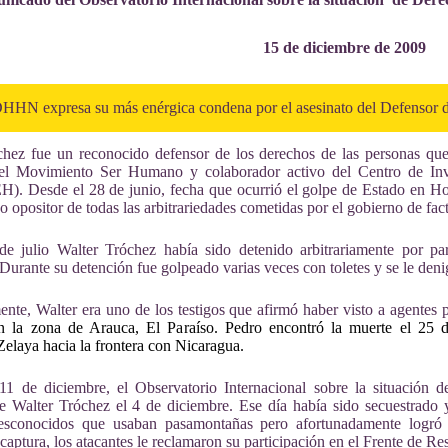
15 de diciembre de 2009
HHN expresa su más enérgica condena por el asesinato del Defensor de
chez fue un reconocido defensor de los derechos de las personas 
el Movimiento Ser Humano y colaborador activo del Centro de In
EH).
Desde el 28 de junio, fecha que ocurrió el golpe de Estado en Ho
eo opositor de todas las arbitrariedades cometidas por el gobierno de fac
de julio Walter Tróchez había sido detenido arbitrariamente por pa
Durante su detención fue golpeado varias veces con toletes y se le deni
ente,
Walter era uno de los testigos que afirmó haber visto a agentes 
n la zona de Arauca, El Paraíso. Pedro encontró la muerte el 25 d
Zelaya hacia la frontera con Nicaragua.
11 de diciembre, el Observatorio Internacional sobre la situació
de Walter Tróchez el
4 de diciembre. Ese día había sido secuestrado
sconocidos que usaban pasamontañas pero afortunadamente logró e
captura, los atacantes le reclamaron su participación en el Frente de R