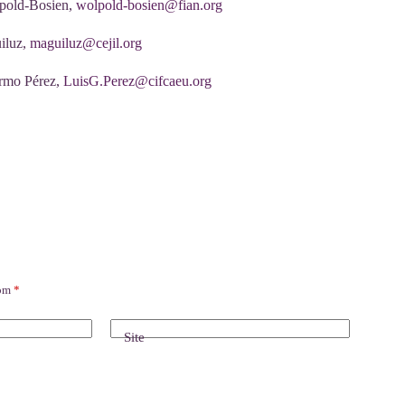
pold-Bosien,
wolpold-bosien@fian.org
iluz,
maguiluz@cejil.org
ermo Pérez,
LuisG.Perez@cifcaeu.org
com
*
Site