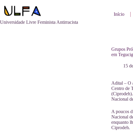
Pular
para
o
Início
conteúdo
Universidade Livre Feminista Antirracista
Grupos Próv
em Tegucig
15 d
Adital – O 
Centro de 
(Ciprodeh).
Nacional de
A poucos di
Nacional de
enquanto lh
Ciprodeh.