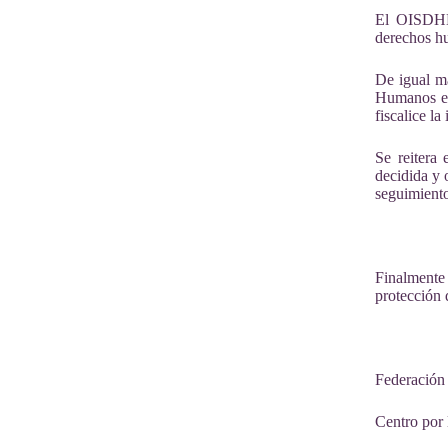
El OISD
derechos h
De igual ma
Humanos en
fiscalice l
Se reitera
decidida y 
seguimiento
Finalmente 
protección 
Federación
Centro por 