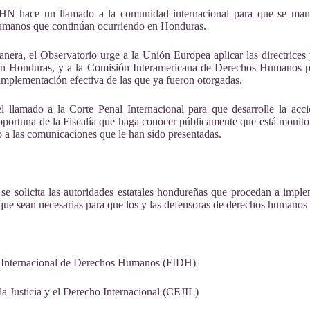
HHN
hace un llamado a la comunidad internacional para que se mante
umanos que continúan ocurriendo en Honduras.
nera, el Observatorio urge a la Unión Europea aplicar las directrices
 Honduras, y a la Comisión Interamericana de Derechos Humanos pa
a implementación efectiva de las que ya fueron otorgadas.
 el llamado a la Corte Penal Internacional para que desarrolle la ac
oportuna de la Fiscalía que haga conocer públicamente que está monit
 a las comunicaciones que le han sido presentadas.
se solicita las autoridades estatales hondureñas que procedan a impl
que sean necesarias para que los y las defensoras de derechos humanos 
 Internacional de Derechos Humanos (FIDH)
la Justicia y el Derecho Internacional (CEJIL)