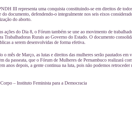
PNDH III representa uma conquista constituindo-se em direitos de todos
e do documento, defendendo-o integralmente nos seis eixos considerado
ização do aborto.
s ações do Dia 8, o Fórum também se une ao movimento de trabalhadora
ara Trabalhadoras Rurais ao Governo do Estado. O documento consolida
úblicas a serem desenvolvidas de forma efetiva.
o o mês de Março, as lutas e direitos das mulheres serão pautados em vá
lém da passeata, que o Fórum de Mulheres de Pernambuco realizará com
m anos depois, a gente continua na luta, pois não podemos retroceder 
Corpo – Instituto Feminista para a Democracia