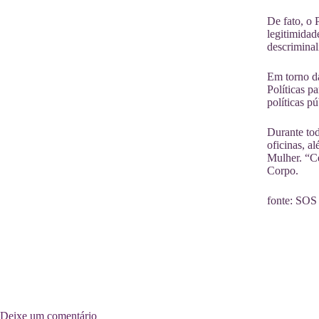
De fato, o 
legitimidad
descriminal
Em torno da
Políticas p
políticas p
Durante tod
oficinas, a
Mulher. “Ce
Corpo.
fonte: SOS 
Deixe um comentário