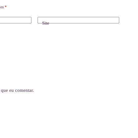
com
*
Site
 que eu comentar.