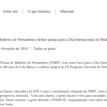
Sobre nós
O que fazemos
Materiais
ulheres de Pernambuco define pautas para o Dia Internacional da Mul
 fevereiro de 2010
Todos os posts
o Fórum de Mulheres de Pernambuco (FMPE) traz como focos para o Dia Intern
de 100 anos do 8 de Março e a defesa integral do III Programa Nacional de Di
a Santos, educadora do SOS Corpo e coordenação colegiada do FMPE, esses d
erspectiva feminista. “Cem anos depois, a gente discute e leva para sociedade a 
das. Nesse contexto, a gente defende o PNDH III, conjuntamente com vários mov
sse Joana.