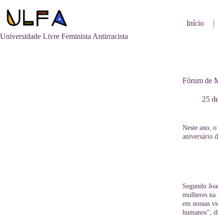
Pular
para
o
Início
conteúdo
Universidade Livre Feminista Antirracista
Fórum de M
25 de
Neste ano, 
aniversário 
Segundo Joan
mulheres na p
em nossas vi
humanos”, di