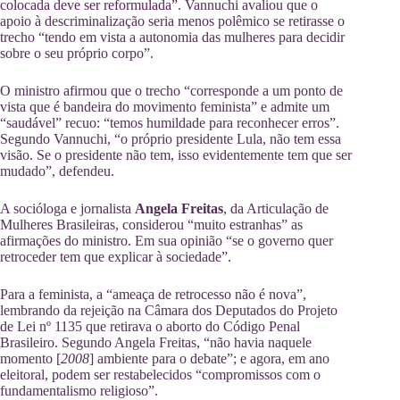
colocada deve ser reformulada”
. Vannuchi avaliou que o
apoio à descriminalização seria menos polêmico se retirasse o
trecho “tendo em vista a autonomia das mulheres para decidir
sobre o seu próprio corpo”.
O ministro afirmou que o trecho “corresponde a um ponto de
vista que é bandeira do movimento feminista” e admite um
“saudável” recuo: “temos humildade para reconhecer erros”.
Segundo Vannuchi, “o próprio presidente Lula, não tem essa
visão. Se o presidente não tem, isso evidentemente tem que ser
mudado”, defendeu.
A socióloga e jornalista
Angela Freitas
, da Articulação de
Mulheres Brasileiras, considerou “muito estranhas” as
afirmações do ministro. Em sua opinião “se o governo quer
retroceder tem que explicar à sociedade”.
Para a feminista, a “ameaça de retrocesso não é nova”,
lembrando da rejeição na Câmara dos Deputados do Projeto
de Lei nº 1135 que retirava o aborto do Código Penal
Brasileiro. Segundo Angela Freitas, “não havia naquele
momento [
2008
] ambiente para o debate”; e agora, em ano
eleitoral, podem ser restabelecidos “compromissos com o
fundamentalismo religioso”.