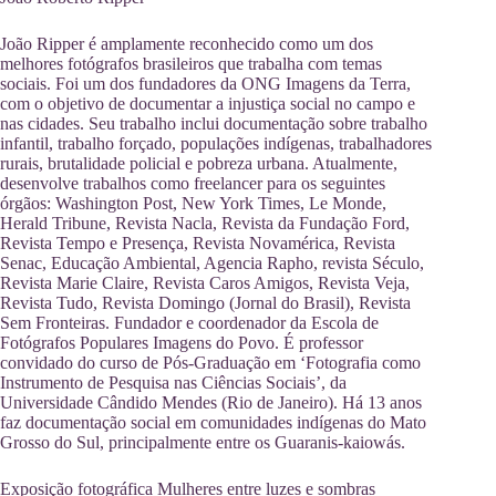
João Ripper é amplamente reconhecido como um dos
melhores fotógrafos brasileiros que trabalha com temas
sociais. Foi um dos fundadores da ONG Imagens da Terra,
com o objetivo de documentar a injustiça social no campo e
nas cidades. Seu trabalho inclui documentação sobre trabalho
infantil, trabalho forçado, populações indígenas, trabalhadores
rurais, brutalidade policial e pobreza urbana. Atualmente,
desenvolve trabalhos como freelancer para os seguintes
órgãos: Washington Post, New York Times, Le Monde,
Herald Tribune, Revista Nacla, Revista da Fundação Ford,
Revista Tempo e Presença, Revista Novamérica, Revista
Senac, Educação Ambiental, Agencia Rapho, revista Século,
Revista Marie Claire, Revista Caros Amigos, Revista Veja,
Revista Tudo, Revista Domingo (Jornal do Brasil), Revista
Sem Fronteiras. Fundador e coordenador da Escola de
Fotógrafos Populares Imagens do Povo. É professor
convidado do curso de Pós-Graduação em ‘Fotografia como
Instrumento de Pesquisa nas Ciências Sociais’, da
Universidade Cândido Mendes (Rio de Janeiro). Há 13 anos
faz documentação social em comunidades indígenas do Mato
Grosso do Sul, principalmente entre os Guaranis-kaiowás.
Exposição fotográfica Mulheres entre luzes e sombras