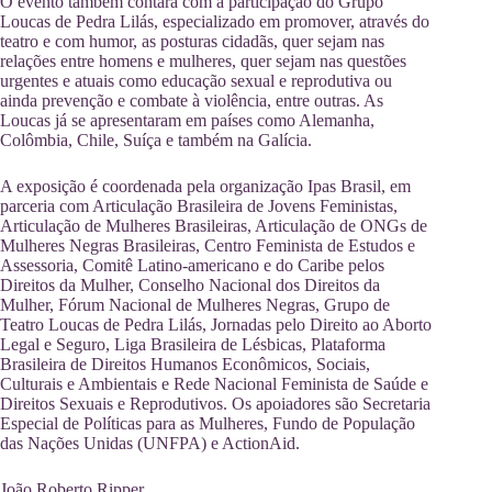
O evento também contará com a participação do Grupo
Loucas de Pedra Lilás, especializado em promover, através do
teatro e com humor, as posturas cidadãs, quer sejam nas
relações entre homens e mulheres, quer sejam nas questões
urgentes e atuais como educação sexual e reprodutiva ou
ainda prevenção e combate à violência, entre outras. As
Loucas já se apresentaram em países como Alemanha,
Colômbia, Chile, Suíça e também na Galícia.
A exposição é coordenada pela organização Ipas Brasil, em
parceria com Articulação Brasileira de Jovens Feministas,
Articulação de Mulheres Brasileiras, Articulação de ONGs de
Mulheres Negras Brasileiras, Centro Feminista de Estudos e
Assessoria, Comitê Latino-americano e do Caribe pelos
Direitos da Mulher, Conselho Nacional dos Direitos da
Mulher, Fórum Nacional de Mulheres Negras, Grupo de
Teatro Loucas de Pedra Lilás, Jornadas pelo Direito ao Aborto
Legal e Seguro, Liga Brasileira de Lésbicas, Plataforma
Brasileira de Direitos Humanos Econômicos, Sociais,
Culturais e Ambientais e Rede Nacional Feminista de Saúde e
Direitos Sexuais e Reprodutivos. Os apoiadores são Secretaria
Especial de Políticas para as Mulheres, Fundo de População
das Nações Unidas (UNFPA) e ActionAid.
João Roberto Ripper