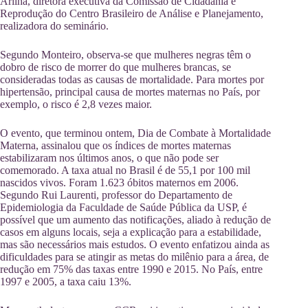
Arilha, diretora executiva da Comissão de Cidadania e
Reprodução do Centro Brasileiro de Análise e Planejamento,
realizadora do seminário.
Segundo Monteiro, observa-se que mulheres negras têm o
dobro de risco de morrer do que mulheres brancas, se
consideradas todas as causas de mortalidade. Para mortes por
hipertensão, principal causa de mortes maternas no País, por
exemplo, o risco é 2,8 vezes maior.
O evento, que terminou ontem, Dia de Combate à Mortalidade
Materna, assinalou que os índices de mortes maternas
estabilizaram nos últimos anos, o que não pode ser
comemorado. A taxa atual no Brasil é de 55,1 por 100 mil
nascidos vivos. Foram 1.623 óbitos maternos em 2006.
Segundo Rui Laurenti, professor do Departamento de
Epidemiologia da Faculdade de Saúde Pública da USP, é
possível que um aumento das notificações, aliado à redução de
casos em alguns locais, seja a explicação para a estabilidade,
mas são necessários mais estudos. O evento enfatizou ainda as
dificuldades para se atingir as metas do milênio para a área, de
redução em 75% das taxas entre 1990 e 2015. No País, entre
1997 e 2005, a taxa caiu 13%.