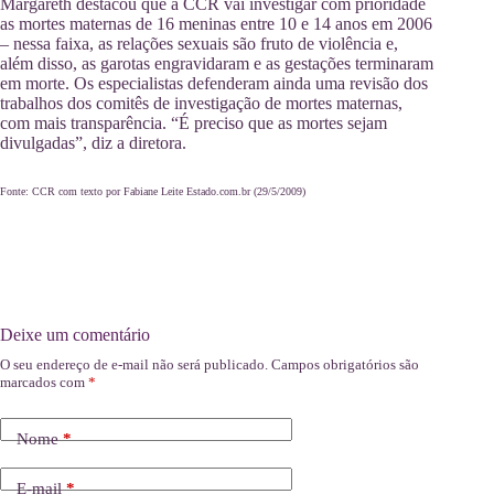
Margareth destacou que a CCR vai investigar com prioridade
as mortes maternas de 16 meninas entre 10 e 14 anos em 2006
– nessa faixa, as relações sexuais são fruto de violência e,
além disso, as garotas engravidaram e as gestações terminaram
em morte. Os especialistas defenderam ainda uma revisão dos
trabalhos dos comitês de investigação de mortes maternas,
com mais transparência. “É preciso que as mortes sejam
divulgadas”, diz a diretora.
Fonte: CCR com texto por Fabiane Leite Estado.com.br (29/5/2009)
Deixe um comentário
O seu endereço de e-mail não será publicado.
Campos obrigatórios são
marcados com
*
Nome
*
E-mail
*