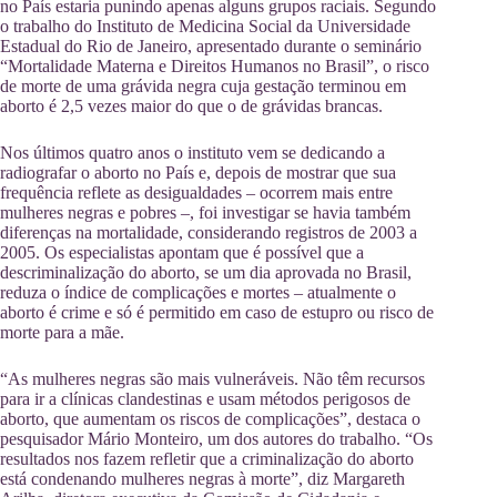
no País estaria punindo apenas alguns grupos raciais. Segundo
o trabalho do Instituto de Medicina Social da Universidade
Estadual do Rio de Janeiro, apresentado durante o seminário
“Mortalidade Materna e Direitos Humanos no Brasil”, o risco
de morte de uma grávida negra cuja gestação terminou em
aborto é 2,5 vezes maior do que o de grávidas brancas.
Nos últimos quatro anos o instituto vem se dedicando a
radiografar o aborto no País e, depois de mostrar que sua
frequência reflete as desigualdades – ocorrem mais entre
mulheres negras e pobres –, foi investigar se havia também
diferenças na mortalidade, considerando registros de 2003 a
2005. Os especialistas apontam que é possível que a
descriminalização do aborto, se um dia aprovada no Brasil,
reduza o índice de complicações e mortes – atualmente o
aborto é crime e só é permitido em caso de estupro ou risco de
morte para a mãe.
“As mulheres negras são mais vulneráveis. Não têm recursos
para ir a clínicas clandestinas e usam métodos perigosos de
aborto, que aumentam os riscos de complicações”, destaca o
pesquisador Mário Monteiro, um dos autores do trabalho. “Os
resultados nos fazem refletir que a criminalização do aborto
está condenando mulheres negras à morte”, diz Margareth