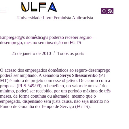
Pular
para
o
Universidade Livre Feminista Antirracista
conteúdo
Empregad@s doméstic@s poderão receber seguro-
desemprego, mesmo sem inscrição no FGTS
25 de janeiro de 2010
Todos os posts
O acesso dos empregados domésticos ao seguro-desemprego
poderá ser ampliado. A senadora
Serys Slhessarenko
(PT-
MT) é autora de projeto com esse objetivo. De acordo com a
proposta (
PLS 549/09
), o benefício, no valor de um salário
mínimo, poderá ser recebido, por um período máximo de três
meses, de forma contínua ou alternada, mesmo que o
empregado, dispensado sem justa causa, não seja inscrito no
Fundo de Garantia do Tempo de Serviço (FGTS).