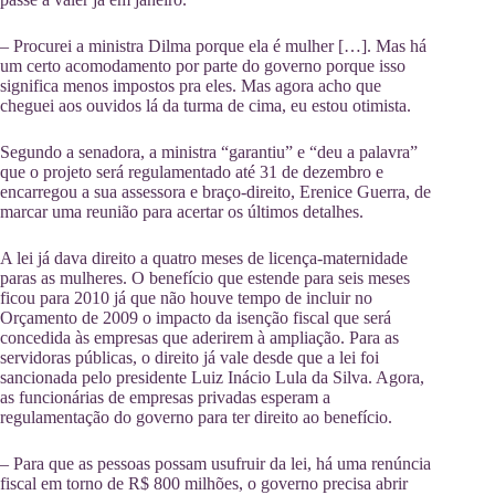
– Procurei a ministra Dilma porque ela é mulher […]. Mas há
um certo acomodamento por parte do governo porque isso
significa menos impostos pra eles. Mas agora acho que
cheguei aos ouvidos lá da turma de cima, eu estou otimista.
Segundo a senadora, a ministra “garantiu” e “deu a palavra”
que o projeto será regulamentado até 31 de dezembro e
encarregou a sua assessora e braço-direito, Erenice Guerra, de
marcar uma reunião para acertar os últimos detalhes.
A lei já dava direito a quatro meses de licença-maternidade
paras as mulheres. O benefício que estende para seis meses
ficou para 2010 já que não houve tempo de incluir no
Orçamento de 2009 o impacto da isenção fiscal que será
concedida às empresas que aderirem à ampliação. Para as
servidoras públicas, o direito já vale desde que a lei foi
sancionada pelo presidente Luiz Inácio Lula da Silva. Agora,
as funcionárias de empresas privadas esperam a
regulamentação do governo para ter direito ao benefício.
– Para que as pessoas possam usufruir da lei, há uma renúncia
fiscal em torno de R$ 800 milhões, o governo precisa abrir