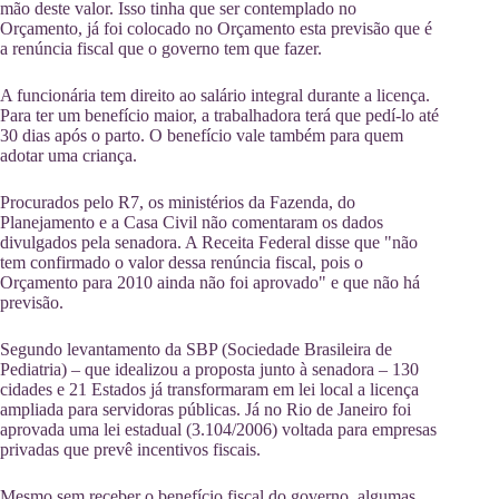
mão deste valor. Isso tinha que ser contemplado no
Orçamento, já foi colocado no Orçamento esta previsão que é
a renúncia fiscal que o governo tem que fazer.
A funcionária tem direito ao salário integral durante a licença.
Para ter um benefício maior, a trabalhadora terá que pedí-lo até
30 dias após o parto. O benefício vale também para quem
adotar uma criança.
Procurados pelo R7, os ministérios da Fazenda, do
Planejamento e a Casa Civil não comentaram os dados
divulgados pela senadora. A Receita Federal disse que "não
tem confirmado o valor dessa renúncia fiscal, pois o
Orçamento para 2010 ainda não foi aprovado" e que não há
previsão.
Segundo levantamento da SBP (Sociedade Brasileira de
Pediatria) – que idealizou a proposta junto à senadora – 130
cidades e 21 Estados já transformaram em lei local a licença
ampliada para servidoras públicas. Já no Rio de Janeiro foi
aprovada uma lei estadual (3.104/2006) voltada para empresas
privadas que prevê incentivos fiscais.
Mesmo sem receber o benefício fiscal do governo, algumas