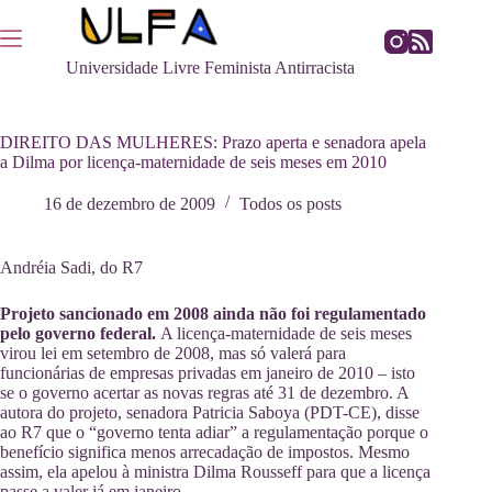
Pular
para
o
Universidade Livre Feminista Antirracista
conteúdo
DIREITO DAS MULHERES: Prazo aperta e senadora apela
a Dilma por licença-maternidade de seis meses em 2010
16 de dezembro de 2009
Todos os posts
Andréia Sadi, do R7
Projeto sancionado em 2008 ainda não foi regulamentado
pelo governo federal.
A licença-maternidade de seis meses
virou lei em setembro de 2008, mas só valerá para
funcionárias de empresas privadas em janeiro de 2010 – isto
se o governo acertar as novas regras até 31 de dezembro. A
autora do projeto, senadora Patricia Saboya (PDT-CE), disse
ao R7 que o “governo tenta adiar” a regulamentação porque o
benefício significa menos arrecadação de impostos. Mesmo
assim, ela apelou à ministra Dilma Rousseff para que a licença
passe a valer já em janeiro.