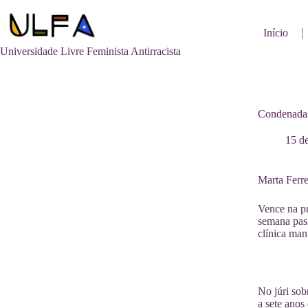
Pular
para
o
Início
conteúdo
Universidade Livre Feminista Antirracista
Condenadas 
15 de
Marta Ferr
Vence na pr
semana pass
clínica man
No júri sob
a sete anos