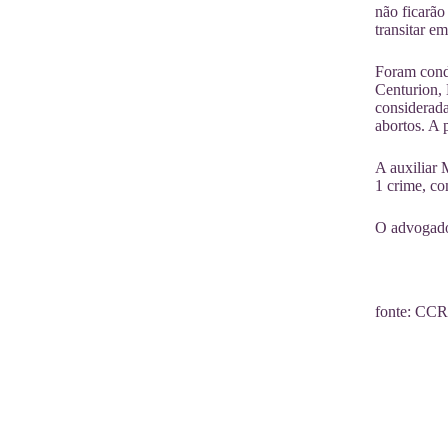
não ficarão
transitar e
Foram cond
Centurion,
considerada
abortos. A 
A auxiliar 
1 crime, co
O advogado 
fonte: CCR