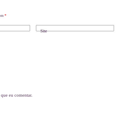
com
*
Site
 que eu comentar.