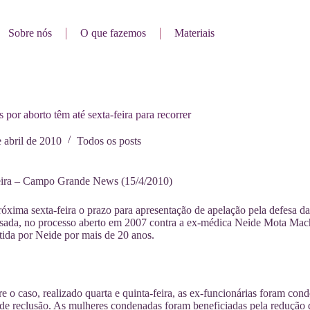
Sobre nós
O que fazemos
Materiais
por aborto têm até sexta-feira para recorrer
 abril de 2010
Todos os posts
eira – Campo Grande News (15/4/2010)
óxima sexta-feira o prazo para apresentação de apelação pela defesa d
ada, no processo aberto em 2007 contra a ex-médica Neide Mota Machad
tida por Neide por mais de 20 anos.
re o caso, realizado quarta e quinta-feira, as ex-funcionárias foram co
 de reclusão. As mulheres condenadas foram beneficiadas pela redução 