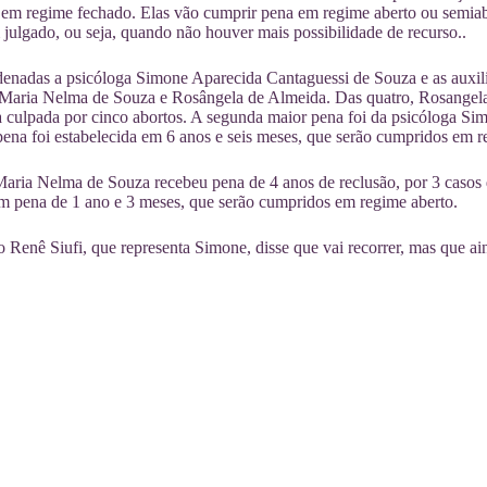
 em regime fechado. Elas vão cumprir pena em regime aberto ou semiab
m julgado, ou seja, quando não houver mais possibilidade de recurso..
enadas a psicóloga Simone Aparecida Cantaguessi de Souza e as auxili
 Maria Nelma de Souza e Rosângela de Almeida. Das quatro, Rosangela
 culpada por cinco abortos. A segunda maior pena foi da psicóloga Si
pena foi estabelecida em 6 anos e seis meses, que serão cumpridos em 
Maria Nelma de Souza recebeu pena de 4 anos de reclusão, por 3 casos 
m pena de 1 ano e 3 meses, que serão cumpridos em regime aberto.
Renê Siufi, que representa Simone, disse que vai recorrer, mas que aind