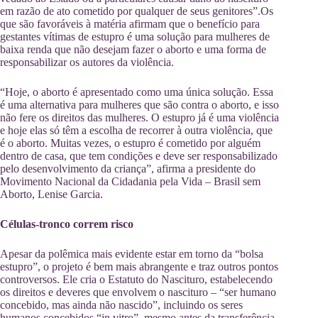
em razão de ato cometido por qualquer de seus genitores”.Os
que são favoráveis à matéria afirmam que o benefício para
gestantes vítimas de estupro é uma solução para mulheres de
baixa renda que não desejam fazer o aborto e uma forma de
responsabilizar os autores da violência.
“Hoje, o aborto é apresentado como uma única solução. Essa
é uma alternativa para mulheres que são contra o aborto, e isso
não fere os direitos das mulheres. O estupro já é uma violência
e hoje elas só têm a escolha de recorrer à outra violência, que
é o aborto. Muitas vezes, o estupro é cometido por alguém
dentro de casa, que tem condições e deve ser responsabilizado
pelo desenvolvimento da criança”, afirma a presidente do
Movimento Nacional da Cidadania pela Vida – Brasil sem
Aborto, Lenise Garcia.
Células-tronco correm risco
Apesar da polêmica mais evidente estar em torno da “bolsa
estupro”, o projeto é bem mais abrangente e traz outros pontos
controversos. Ele cria o Estatuto do Nascituro, estabelecendo
os direitos e deveres que envolvem o nascituro – “ser humano
concebido, mas ainda não nascido”, incluindo os seres
humanos concebidos “in vitro”, mesmo antes da transferência