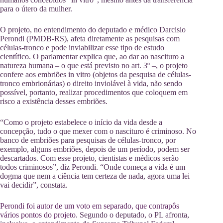
para o útero da mulher.
O projeto, no entendimento do deputado e médico Darcisio
Perondi (PMDB-RS), afeta diretamente as pesquisas com
células-tronco e pode inviabilizar esse tipo de estudo
científico. O parlamentar explica que, ao dar ao nascituro a
natureza humana – o que está previsto no art. 3º –, o projeto
confere aos embriões in vitro (objetos da pesquisa de células-
tronco embrionárias) o direito inviolável à vida, não sendo
possível, portanto, realizar procedimentos que coloquem em
risco a existência desses embriões.
“Como o projeto estabelece o início da vida desde a
concepção, tudo o que mexer com o nascituro é criminoso. No
banco de embriões para pesquisas de células-tronco, por
exemplo, alguns embriões, depois de um período, podem ser
descartados. Com esse projeto, cientistas e médicos serão
todos criminosos”, diz Perondi. “Onde começa a vida é um
dogma que nem a ciência tem certeza de nada, agora uma lei
vai decidir”, constata.
Perondi foi autor de um voto em separado, que contrapôs
vários pontos do projeto
. Segundo o deputado, o PL afronta,