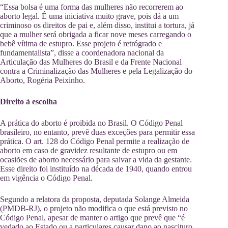
“Essa bolsa é uma forma das mulheres não recorrerem ao
aborto legal. É uma iniciativa muito grave, pois dá a um
criminoso os direitos de pai e, além disso, institui a tortura, já
que a mulher será obrigada a ficar nove meses carregando o
bebê vítima de estupro. Esse projeto é retrógrado e
fundamentalista”, disse a coordenadora nacional da
Articulação das Mulheres do Brasil e da Frente Nacional
contra a Criminalização das Mulheres e pela Legalização do
Aborto, Rogéria Peixinho.
Direito à escolha
A prática do aborto é proibida no Brasil. O Código Penal
brasileiro, no entanto, prevê duas exceções para permitir essa
prática. O art. 128 do Código Penal permite a realização de
aborto em caso de gravidez resultante de estupro ou em
ocasiões de aborto necessário para salvar a vida da gestante.
Esse direito foi instituído na década de 1940, quando entrou
em vigência o Código Penal.
Segundo a relatora da proposta, deputada Solange Almeida
(PMDB-RJ), o projeto não modifica o que está previsto no
Código Penal, apesar de manter o artigo que prevê que “é
vedado ao Estado ou a particulares causar dano ao nascituro