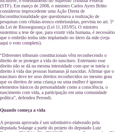
inclusive, o entendimento do Supremo Tribunal Federal
(STF). Em março de 2008, o ministro Carlos Ayres Britto
considerou improcedente uma Ação Direta de
Inconstitucionalidade que questionava a realização de
pesquisas com células-tronco embrionárias, prevista no art. 5º
da Lei de Biossegurança (Lei 11.105/95). O ministro
sustentou a tese de que, para existir vida humana, é necessário
que o embrião tenha sido implantado no útero da mãe (
veja
aqui o voto completo
).
“Diferentes tribunais constitucionais vêm reconhecendo o
direito de se proteger a vida do nascituro. Entretanto esse
direito não se dá na mesma intensidade com que se tutela o
direito à vida das pessoas humanas já nascidas. Afirmar que o
nascituro deve ter seus direitos reconhecidos no mesmo grau
que os direitos de uma criança ou uma mulher é ignorar
elementos básicos da personalidade como a consciência, o
nascimento com vida, a participação em uma comunidade
política”, defendeu Perondi.
Quando começa a vida
A proposta aprovada é um substitutivo elaborado pela
deputada Solange a partir do projeto do deputado Luiz