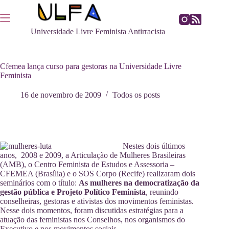
Pular
para
o
Universidade Livre Feminista Antirracista
conteúdo
Cfemea lança curso para gestoras na Universidade Livre
Feminista
16 de novembro de 2009
Todos os posts
Nestes dois últimos
anos, 2008 e 2009, a Articulação de Mulheres Brasileiras
(AMB), o Centro Feminista de Estudos e Assessoria –
CFEMEA (Brasília) e o SOS Corpo (Recife) realizaram dois
seminários com o título:
As mulheres na democratização da
gestão pública e Projeto Político Feminista
, reunindo
conselheiras, gestoras e ativistas dos movimentos feministas.
Nesse dois momentos, foram discutidas estratégias para a
atuação das feministas nos Conselhos, nos organismos do
Executivo e nos movimentos sociais.