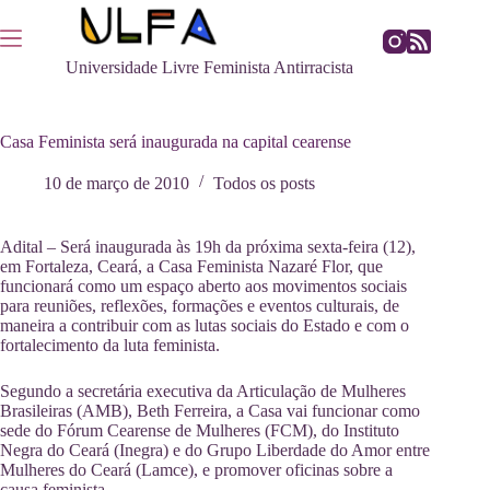
Pular
para
o
Universidade Livre Feminista Antirracista
conteúdo
Casa Feminista será inaugurada na capital cearense
10 de março de 2010
Todos os posts
Adital – Será inaugurada às 19h da próxima sexta-feira (12),
em Fortaleza, Ceará, a Casa Feminista Nazaré Flor, que
funcionará como um espaço aberto aos movimentos sociais
para reuniões, reflexões, formações e eventos culturais, de
maneira a contribuir com as lutas sociais do Estado e com o
fortalecimento da luta feminista.
Segundo a secretária executiva da Articulação de Mulheres
Brasileiras (AMB), Beth Ferreira, a Casa vai funcionar como
sede do Fórum Cearense de Mulheres (FCM), do Instituto
Negra do Ceará (Inegra) e do Grupo Liberdade do Amor entre
Mulheres do Ceará (Lamce), e promover oficinas sobre a
causa feminista.