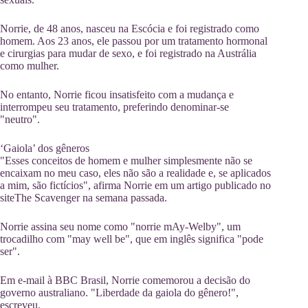
Norrie, de 48 anos, nasceu na Escócia e foi registrado como
homem. Aos 23 anos, ele passou por um tratamento hormonal
e cirurgias para mudar de sexo, e foi registrado na Austrália
como mulher.
No entanto, Norrie ficou insatisfeito com a mudança e
interrompeu seu tratamento, preferindo denominar-se
"neutro".
‘Gaiola’ dos gêneros
"Esses conceitos de homem e mulher simplesmente não se
encaixam no meu caso, eles não são a realidade e, se aplicados
a mim, são fictícios", afirma Norrie em um artigo publicado no
siteThe Scavenger na semana passada.
Norrie assina seu nome como "norrie mAy-Welby", um
trocadilho com "may well be", que em inglês significa "pode
ser".
Em e-mail à BBC Brasil, Norrie comemorou a decisão do
governo australiano. "Liberdade da gaiola do gênero!",
escreveu.