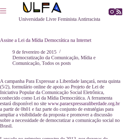
Pular
para
o
Universidade Livre Feminista Antirracista
conteúdo
Assine a Lei da Mídia Democrática na Internet
9 de fevereiro de 2015
Democratização da Comunicação
,
Mídia e
Comunicação
,
Todos os posts
A campanha Para Expressar a Liberdade lançará, nesta quinta
(5/2), formulário online de apoio ao Projeto de Lei de
Iniciativa Popular da Comunicação Social Eletrônica,
conhecido como Lei da Mídia Democrática. A ferramenta
estará disponível no site
www.paraexpressaraliberdade.org.br
a partir de 0h01 e faz parte do conjunto de estratégias para
ampliar a visibilidade da proposta e promover a discussão
sobre a necessidade de democratizar a comunicação social no
Brasil.
Lançado no primeiro semestre de 2013, por dezenas de