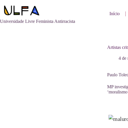
Pular
para
o
Início
conteúdo
Universidade Livre Feminista Antirracista
Artistas cr
4 de
Paulo Tole
MP investig
‘moralismo