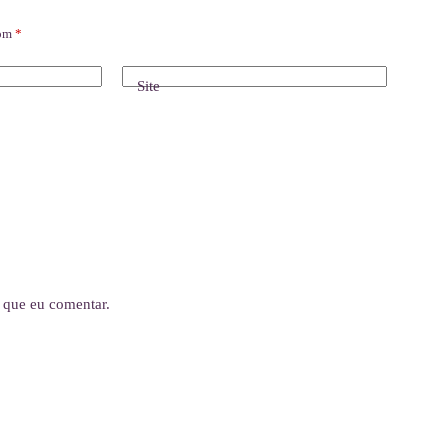
com
*
Site
 que eu comentar.