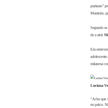
puritano” pe
Monteiro, q
Segundo os p
de a atriz
Ma
Em entrevis
adolescente.
milanesa com
Luciana Ve
“Acho que s
no palco. Nã