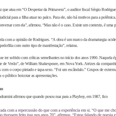
iz que atua em “O Despertar da Primavera”, o auditor fiscal Sérgio Rodrigue
judicial para a filha atuar no palco. Para ele, não há motivos para a polêmica
onversar com ela”, afirmou. “Mas não é o caso. Existe um contexto, é uma p
da com a opinião de Rodrigues. “A obra é um marco da dramaturgia ocide
pedofilia com outro tipo de manifestação”, relatou.
isse ter sofrido com críticas semelhantes no início dos anos 1990. Naque
e de Verão”, de William Shakespeare, em Nova York. Atrizes da companhia 
s com o corpo pintado e tapa-sexo. “Foi um escândalo.” Grupos de extrema
 o público boicotar as apresentações.
as
dramini afirmou que quando posou nua para a Playboy, em 1987, fico
ada com a repercussão do que com a experiência em si. “O que me cho
 tivessem feito isso nos anos 70”, afirmou. “Estou falando de poesia e 