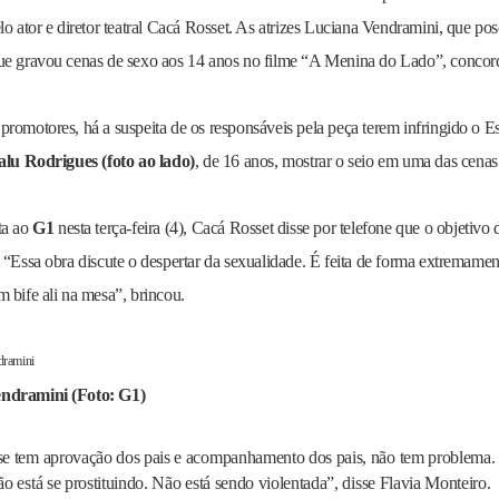
lo ator e diretor teatral Cacá Rosset. As atrizes Luciana Vendramini, que po
ue gravou cenas de sexo aos 14 anos no filme “A Menina do Lado”, concord
romotores, há a suspeita de os responsáveis pela peça terem infringido o E
lu Rodrigues (foto ao lado)
, de 16 anos, mostrar o seio em uma das cenas
ta ao
G1
nesta terça-feira (4), Cacá Rosset disse por telefone que o objetivo
 “Essa obra discute o despertar da sexualidade. É feita de forma extremamen
 bife ali na mesa”, brincou.
ndramini (Foto: G1)
e tem aprovação dos pais e acompanhamento dos pais, não tem problema. E
o está se prostituindo. Não está sendo violentada”, disse Flavia Monteiro.