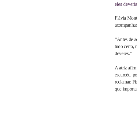
eles deveri
Flávia Monte
acompanhada
“Antes de ac
tudo certo,
deveres.”
A atriz afi
escarcéu, p
reclamar. Fi
que importa