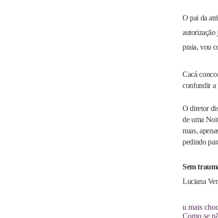
O pai da atr
autorização 
praia, vou c
Cacá concor
confundir a 
O diretor d
de uma Noit
nuas, apena
pedindo para
Sem traum
Luciana Ven
u mais choc
Como se não