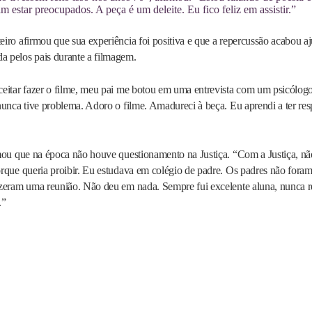
am estar preocupados. A peça é um deleite. Eu fico feliz em assistir.”
iro afirmou que sua experiência foi positiva e que a repercussão acabou aj
 pelos pais durante a filmagem.
eitar fazer o filme, meu pai me botou em uma entrevista com um psicólogo 
 nunca tive problema. Adoro o filme. Amadureci à beça. Eu aprendi a ter r
rmou que na época não houve questionamento na Justiça. “Com a Justiça, nã
orque queria proibir. Eu estudava em colégio de padre. Os padres não fora
zeram uma reunião. Não deu em nada. Sempre fui excelente aluna, nunca rep
.”