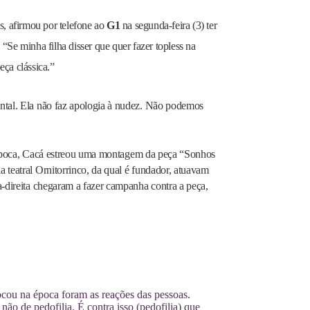
s, afirmou por telefone ao
G1
na segunda-feira (3) ter
. “Se minha filha disser que quer fazer topless na
eça clássica.”
ntal. Ela não faz apologia à nudez. Não podemos
la época, Cacá estreou uma montagem da peça “Sonhos
teatral Ornitorrinco, da qual é fundador, atuavam
-direita chegaram a fazer campanha contra a peça,
cou na época foram as reações das pessoas.
não de pedofilia. É contra isso (pedofilia) que