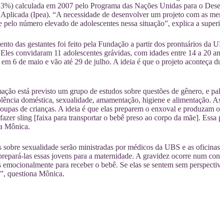
7,3%) calculada em 2007 pelo Programa das Nações Unidas para o Desen
plicada (Ipea). “A necessidade de desenvolver um projeto com as meni
pelo número elevado de adolescentes nessa situação”, explica a super
nto das gestantes foi feito pela Fundação a partir dos prontuários da 
 Eles convidaram 11 adolescentes grávidas, com idades entre 14 a 20 ano
m 6 de maio e vão até 29 de julho. A ideia é que o projeto aconteça d
ção está previsto um grupo de estudos sobre questões de gênero, e pal
iolência doméstica, sexualidade, amamentação, higiene e alimentação. As
roupas de crianças. A ideia é que elas preparem o enxoval e produzam 
fazer sling [faixa para transportar o bebê preso ao corpo da mãe]. Ess
ta Mônica.
s sobre sexualidade serão ministradas por médicos da UBS e as oficinas
prepará-las essas jovens para a maternidade. A gravidez ocorre num cont
s emocionalmente para receber o bebê. Se elas se sentem sem perspecti
?”, questiona Mônica.