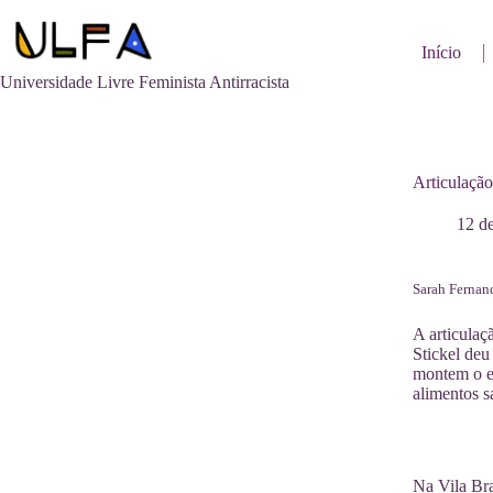
Pular
para
o
Início
conteúdo
Universidade Livre Feminista Antirracista
Articulação
12 d
Sarah Fernand
A articulaç
Stickel deu
montem o en
alimentos s
Na Vila Bra