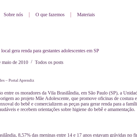
Sobre nós
O que fazemos
Materiais
 local gera renda para gestantes adolescentes em SP
e maio de 2010
Todos os posts
es – Portal Aprendiz
ão entre os moradores da Vila Brasilândia, em São Paulo (SP), a Unid
 origem ao projeto Mãe Adolescente, que promove oficinas de costura e 
xoval do bebê e comercializem as peças para gerar renda para a famíli
audáveis e recebem orientações sobre higiene do bebê e amamentação.
silândia, 8,57% das meninas entre 14 e 17 anos estavam grávidas no f