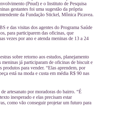
volvimento (Pnud) e o Instituto de Pesquisa
nas gestantes foi uma sugestão da própria
intendente da Fundação Stickel, Mônica Picavea.
UBS e das visitas dos agentes do Programa Saúde
s, para participarem das oficinas, que
uas vezes por ano e atenda meninas de 13 a 24
estras sobre retorno aos estudos, planejamento
 meninas já participaram de oficinas de biscuit e
os produtos para vender. “Elas aprendem, por
a peça está na moda e custa em média R$ 90 nas
 de artesanato por moradoras do bairro. “É
exto inesperado e elas precisam estar
vas, como vão conseguir projetar um futuro para