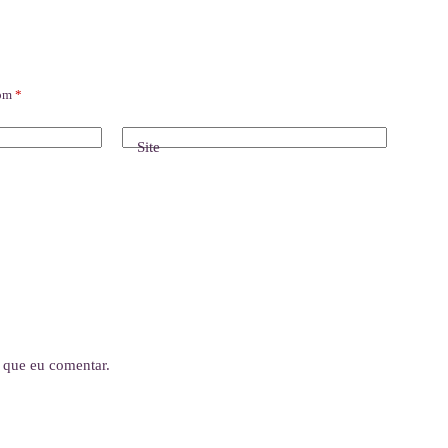
com
*
Site
 que eu comentar.