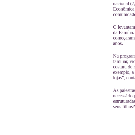
nacional (
Econômica A
comunidade 
O levantame
da Família.
começaram e
anos.
Na programa
familiar, v
costura de 
exemplo, a 
lojas”, con
As palestra
necessário 
estruturada
seus filhos