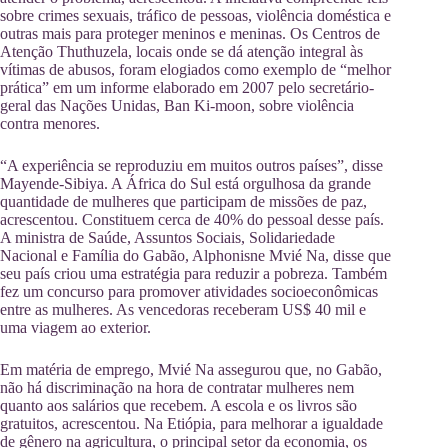
sobre crimes sexuais, tráfico de pessoas, violência doméstica e
outras mais para proteger meninos e meninas. Os Centros de
Atenção Thuthuzela, locais onde se dá atenção integral às
vítimas de abusos, foram elogiados como exemplo de “melhor
prática” em um informe elaborado em 2007 pelo secretário-
geral das Nações Unidas, Ban Ki-moon, sobre violência
contra menores.
“A experiência se reproduziu em muitos outros países”, disse
Mayende-Sibiya. A África do Sul está orgulhosa da grande
quantidade de mulheres que participam de missões de paz,
acrescentou. Constituem cerca de 40% do pessoal desse país.
A ministra de Saúde, Assuntos Sociais, Solidariedade
Nacional e Família do Gabão, Alphonisne Mvié Na, disse que
seu país criou uma estratégia para reduzir a pobreza. Também
fez um concurso para promover atividades socioeconômicas
entre as mulheres. As vencedoras receberam US$ 40 mil e
uma viagem ao exterior.
Em matéria de emprego, Mvié Na assegurou que, no Gabão,
não há discriminação na hora de contratar mulheres nem
quanto aos salários que recebem. A escola e os livros são
gratuitos, acrescentou. Na Etiópia, para melhorar a igualdade
de gênero na agricultura, o principal setor da economia, os