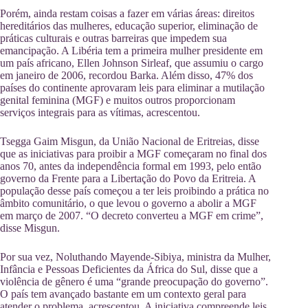
Porém, ainda restam coisas a fazer em várias áreas: direitos
hereditários das mulheres, educação superior, eliminação de
práticas culturais e outras barreiras que impedem sua
emancipação. A Libéria tem a primeira mulher presidente em
um país africano, Ellen Johnson Sirleaf, que assumiu o cargo
em janeiro de 2006, recordou Barka. Além disso, 47% dos
países do continente aprovaram leis para eliminar a mutilação
genital feminina (MGF) e muitos outros proporcionam
serviços integrais para as vítimas, acrescentou.
Tsegga Gaim Misgun, da União Nacional de Eritreias, disse
que as iniciativas para proibir a MGF começaram no final dos
anos 70, antes da independência formal em 1993, pelo então
governo da Frente para a Libertação do Povo da Eritreia. A
população desse país começou a ter leis proibindo a prática no
âmbito comunitário, o que levou o governo a abolir a MGF
em março de 2007. “O decreto converteu a MGF em crime”,
disse Misgun.
Por sua vez, Noluthando Mayende-Sibiya, ministra da Mulher,
Infância e Pessoas Deficientes da África do Sul, disse que a
violência de gênero é uma “grande preocupação do governo”.
O país tem avançado bastante em um contexto geral para
atender o problema, acrescentou. A iniciativa compreende leis