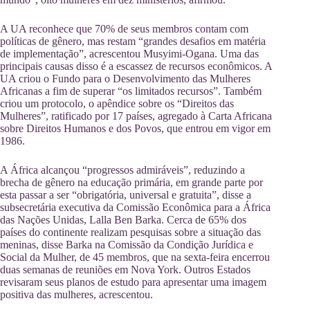
A UA reconhece que 70% de seus membros contam com
políticas de gênero, mas restam “grandes desafios em matéria
de implementação”, acrescentou Musyimi-Ogana. Uma das
principais causas disso é a escassez de recursos econômicos. A
UA criou o Fundo para o Desenvolvimento das Mulheres
Africanas a fim de superar “os limitados recursos”. Também
criou um protocolo, o apêndice sobre os “Direitos das
Mulheres”, ratificado por 17 países, agregado à Carta Africana
sobre Direitos Humanos e dos Povos, que entrou em vigor em
1986.
A África alcançou “progressos admiráveis”, reduzindo a
brecha de gênero na educação primária, em grande parte por
esta passar a ser “obrigatória, universal e gratuita”, disse a
subsecretária executiva da Comissão Econômica para a África
das Nações Unidas, Lalla Ben Barka. Cerca de 65% dos
países do continente realizam pesquisas sobre a situação das
meninas, disse Barka na Comissão da Condição Jurídica e
Social da Mulher, de 45 membros, que na sexta-feira encerrou
duas semanas de reuniões em Nova York. Outros Estados
revisaram seus planos de estudo para apresentar uma imagem
positiva das mulheres, acrescentou.