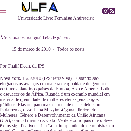
Pular
para
o
Universidade Livre Feminista Antirracista
conteúdo
África avança na igualdade de gênero
15 de março de 2010
Todos os posts
Por Thalif Deen, da IPS
Nova York, 15/3/2010 (IPS/TerraViva) – Quando são
elogiados os avanços em matéria de igualdade de gênero é
costume aplaudir os países da Europa, Ásia e América Latina
e esquecer os da África. Ruanda é um exemplo mundial em
matéria de quantidade de mulheres eleitas para cargos
públicos. Elas ocupam mais da metade das cadeiras no
Parlamento, disse Litha Musyimi-Ogana, diretora de
Mulheres, Gênero e Desenvolvimento da União Africana
(UA), com 53 membros. Cabo Verde é outro país que obteve
êxitos significativos. Tem “a maior quantidade de ministras do
mundo”, oito mulheres em dez ministérios, afirmou.