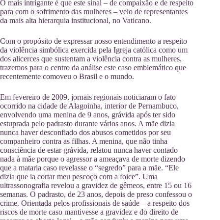
O mais intrigante é que este sinal – de compaixão e de respeito
para com o sofrimento das mulheres – veio de representantes
da mais alta hierarquia institucional, no Vaticano.
Com o propósito de expressar nosso entendimento a respeito
da violência simbólica exercida pela Igreja católica como um
dos alicerces que sustentam a violência contra as mulheres,
trazemos para o centro da análise este caso emblemático que
recentemente comoveu o Brasil e o mundo.
Em fevereiro de 2009, jornais regionais noticiaram o fato
ocorrido na cidade de Alagoinha, interior de Pernambuco,
envolvendo uma menina de 9 anos, grávida após ter sido
estuprada pelo padrasto durante vários anos. A mãe dizia
nunca haver desconfiado dos abusos cometidos por seu
companheiro contra as filhas. A menina, que não tinha
consciência de estar grávida, relatou nunca haver contado
nada à mãe porque o agressor a ameaçava de morte dizendo
que a mataria caso revelasse o “segredo” para a mãe. “Ele
dizia que ia cortar meu pescoço com a foice”. Uma
ultrassonografia revelou a gravidez de gêmeos, entre 15 ou 16
semanas. O padrasto, de 23 anos, depois de preso confessou o
crime. Orientada pelos profissionais de saúde – a respeito dos
riscos de morte caso mantivesse a gravidez e do direito de