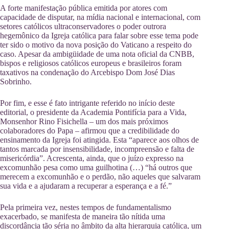
A forte manifestação pública emitida por atores com
capacidade de disputar, na mídia nacional e internacional, com
setores católicos ultraconservadores o poder outrora
hegemônico da Igreja católica para falar sobre esse tema pode
ter sido o motivo da nova posição do Vaticano a respeito do
caso. Apesar da ambigüidade de uma nota oficial da CNBB,
bispos e religiosos católicos europeus e brasileiros foram
taxativos na condenação do Arcebispo Dom José Dias
Sobrinho.
Por fim, e esse é fato intrigante referido no início deste
editorial, o presidente da Academia Pontifícia para a Vida,
Monsenhor Rino Fisichella – um dos mais próximos
colaboradores do Papa – afirmou que a credibilidade do
ensinamento da Igreja foi atingida. Esta “aparece aos olhos de
tantos marcada por insensibilidade, incompreensão e falta de
misericórdia”. Acrescenta, ainda, que o juízo expresso na
excomunhão pesa como uma guilhotina (…) “há outros que
merecem a excomunhão e o perdão, não aqueles que salvaram
sua vida e a ajudaram a recuperar a esperança e a fé.”
Pela primeira vez, nestes tempos de fundamentalismo
exacerbado, se manifesta de maneira tão nítida uma
discordância tão séria no âmbito da alta hierarquia católica, um