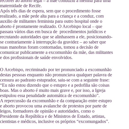
recorrer ao aborto legal – a mãe conduziu a menina para uma
maternidade de Recife.
Após três dias de espera, sem que o procedimento fosse
realizado, a mãe pede alta para a criança e a conduz, com
auxilio de militantes feminista para outro hospital onde o
aborto é prontamente realizado. O Arcebispo local – que
passara vários dias em busca de procedimentos jurídicos e
recrutando autoridades que se alinhassem a ele, posicionando-
se contrariamente à interrupção da gravidez – ao saber que
suas manobras foram contornadas, tomou a decisão de
comunicar publicamente a excomunhão da mãe, das militantes
e dos profissionais de saúde envolvidos.
O Arcebispo, recriminado por ter pronunciado a excomunhão
destas pessoas enquanto não pronunciava qualquer palavra de
censura ao padrasto estuprador, saiu-se com a seguinte frase:
“Eu não estou dizendo que o estupro e a pedofilia são coisas
boas. Mas o aborto é muito mais grave e, por isso, a Igreja
estipulou essa penalidade automática de excomunhão”.
A repercussão da excomunhão e da comparação entre estupro
e aborto provocou uma avalanche de protestos por parte de
leigos, formadores de opinião e autoridades, como o
Presidente da República e de Ministros de Estado, artistas,
cientistas e médicos, inclusive os próprios “excomungados”.