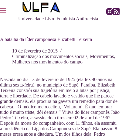
Pular
para
o
Universidade Livre Feminista Antirracista
conteúdo
A batalha da líder camponesa Elizabeth Teixeira
19 de fevereiro de 2015
Criminalização dos movimentos sociais
,
Movimentos
,
Mulheres nos movimentos do campo
Nascida no dia 13 de fevereiro de 1925 (ela fez 90 anos na
última sexta-feira), no município de Sapé, Paraíba, Elizabeth
Teixeira constrói sua trajetória em meio a lutas por justiça,
terra e liberdade. De cabelo lavado e vestido que lhe parece
grande demais, ela procura na gaveta um remédio para dor de
cabeça. “O médico me receitou, ‘Voltarem’. É que lembrar
tudo é muito triste, dói demais.” Viúva do líder camponês João
Pedro Teixeira, assassinado a tiros em 02 de abril de 1962.
Depois da morte do companheiro, com 11 filhos, ela assumiu
a presidência da Liga dos Camponeses de Sapé. Ela passou 8
meses presa após a ditadura. Um dos filhos dela, Pedro