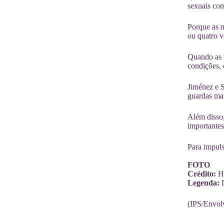
sexuais com
Porque as 
ou quatro v
Quando as p
condições, 
Jiménez e S
guardas mas
Além disso,
importantes
Para impuls
FOTO
Crédito:
He
Legenda:
D
(IPS/Envol