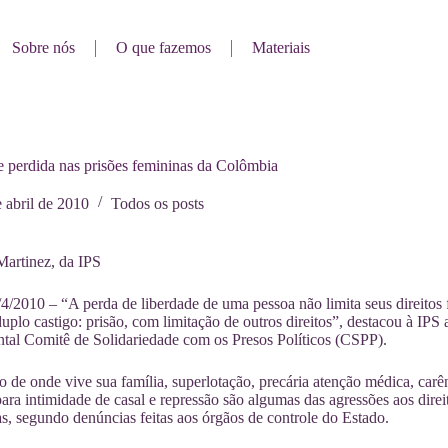
Sobre nós
O que fazemos
Materiais
 perdida nas prisões femininas da Colômbia
 abril de 2010
Todos os posts
Martinez, da IPS
4/2010 – “A perda de liberdade de uma pessoa não limita seus direitos
duplo castigo: prisão, com limitação de outros direitos”, destacou à I
tal Comitê de Solidariedade com os Presos Políticos (CSPP).
 de onde vive sua família, superlotação, precária atenção médica, carên
para intimidade de casal e repressão são algumas das agressões aos di
s, segundo denúncias feitas aos órgãos de controle do Estado.