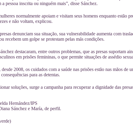
 a pessoa inscrita ou ninguém mais”, disse Sánchez.
mulheres normalmente apoiam e visitam seus homens enquanto estão pre
ezes e não voltam, explicou.
resas denunciam sua situação, sua vulnerabilidade aumenta com traslad
ou recebem um golpe se protestam pelas más condições.
ánchez destacaram, entre outros problemas, que as presas suportam ai
culinos em prisões femininas, o que permite situações de assédio sexua
 desde 2008, os cuidados com a saúde nas prisões estão nas mãos de u
 consequências para as detentas.
ionar soluções, surge a campanha para recuperar a dignidade das pres
lda Hernández/IPS
iana Sánchez e María, de perfil.
verde)