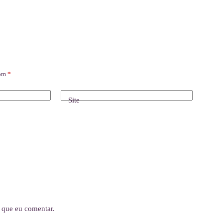
com
*
Site
 que eu comentar.