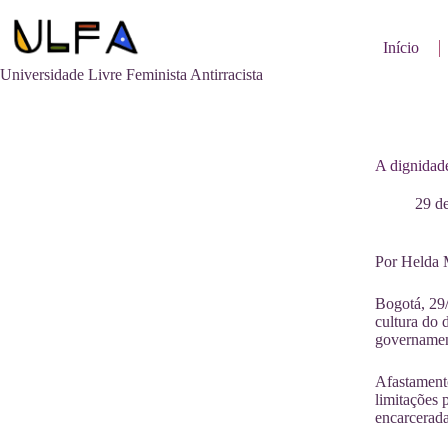
Pular
para
o
Início
conteúdo
Universidade Livre Feminista Antirracista
A dignidade
29 de
Por Helda 
Bogotá, 29/
cultura do 
governamen
Afastamento
limitações 
encarcerada