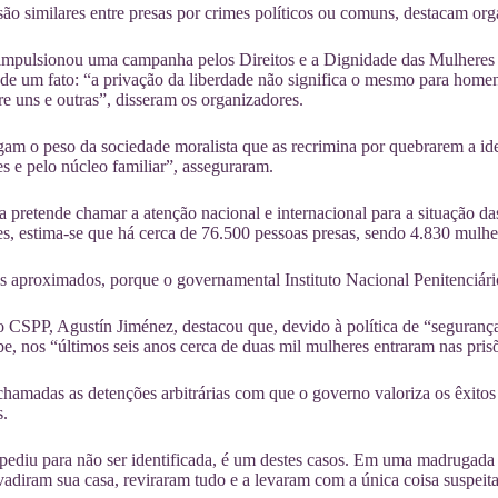
 são similares entre presas por crimes políticos ou comuns, destacam o
 impulsionou uma campanha pelos Direitos e a Dignidade das Mulheres
 de um fato: “a privação da liberdade não significa o mesmo para homen
e uns e outras”, disseram os organizadores.
gam o peso da sociedade moralista que as recrimina por quebrarem a id
es e pelo núcleo familiar”, asseguraram.
pretende chamar a atenção nacional e internacional para a situação da
es, estima-se que há cerca de 76.500 pessoas presas, sendo 4.830 mulher
s aproximados, porque o governamental Instituto Nacional Penitenciári
o CSPP, Agustín Jiménez, destacou que, devido à política de “segurança
e, nos “últimos seis anos cerca de duas mil mulheres entraram nas pris
hamadas as detenções arbitrárias com que o governo valoriza os êxitos d
s.
pediu para não ser identificada, é um destes casos. Em uma madrugada
adiram sua casa, reviraram tudo e a levaram com a única coisa suspeita