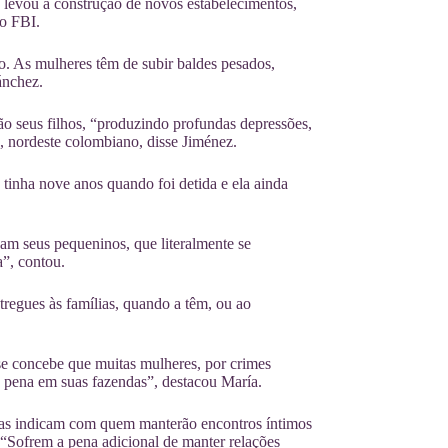
e levou à construção de novos estabelecimentos,
 o FBI.
o. As mulheres têm de subir baldes pesados,
ánchez.
tão seus filhos, “produzindo profundas depressões,
, nordeste colombiano, disse Jiménez.
tinha nove anos quando foi detida e ela ainda
am seus pequeninos, que literalmente se
a”, contou.
regues às famílias, quando a têm, ou ao
 se concebe que muitas mulheres, por crimes
 pena em suas fazendas”, destacou María.
sas indicam com quem manterão encontros íntimos
“Sofrem a pena adicional de manter relações