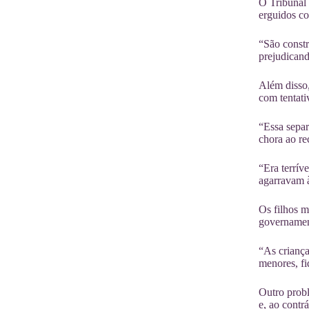
O Tribunal 
erguidos co
“São constr
prejudican
Além disso,
com tentati
“Essa separ
chora ao re
“Era terrív
agarravam à
Os filhos m
governament
“As criança
menores, fi
Outro prob
e, ao contr