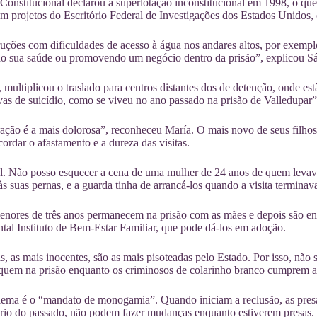
Constitucional declarou a superlotação inconstitucional em 1998, o qu
m projetos do Escritório Federal de Investigações dos Estados Unidos,
uções com dificuldades de acesso à água nos andares altos, por exempl
do sua saúde ou promovendo um negócio dentro da prisão”, explicou S
 multiplicou o traslado para centros distantes dos de detenção, onde es
vas de suicídio, como se viveu no ano passado na prisão de Valledupar”
ação é a mais dolorosa”, reconheceu María. O mais novo de seus filhos 
cordar o afastamento e a dureza das visitas.
el. Não posso esquecer a cena de uma mulher de 24 anos de quem levav
s suas pernas, e a guarda tinha de arrancá-los quando a visita terminav
enores de três anos permanecem na prisão com as mães e depois são ent
al Instituto de Bem-Estar Familiar, que pode dá-los em adoção.
s, as mais inocentes, são as mais pisoteadas pelo Estado. Por isso, não
quem na prisão enquanto os criminosos de colarinho branco cumprem a
lema é o “mandato de monogamia”. Quando iniciam a reclusão, as pre
ário do passado, não podem fazer mudanças enquanto estiverem presas. 