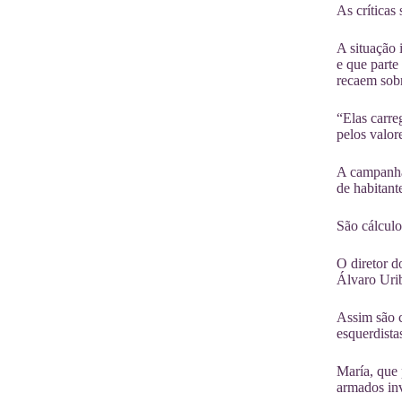
As críticas
A situação
e que parte
recaem sobr
“Elas carre
pelos valor
A campanha 
de habitant
São cálculo
O diretor d
Álvaro Urib
Assim são c
esquerdista
María, que 
armados inv