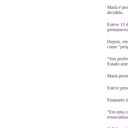
María é pro
decidida.
Esteve 13 d
permaneceu 
Depois, em 
como “perig
“Sou profes
Estado ante
María perma
Esteve pre
Enquanto is
“Em uma ce
ressocializ